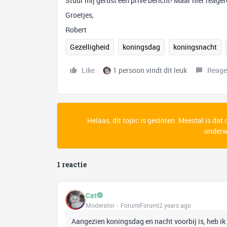
Stuur mij gerust een privé bericht! Maar hier reage
Groetjes,
Robert
Gezelligheid
koningsdag
koningsnacht
Like
1 persoon vindt dit leuk
Reage
Helaas, dit topic is gesloten. Meestal is dat
onderwe
1 reactie
Cat
Moderator
Forum|Forum|2 years ago
Aangezien koningsdag en nacht voorbij is, heb ik