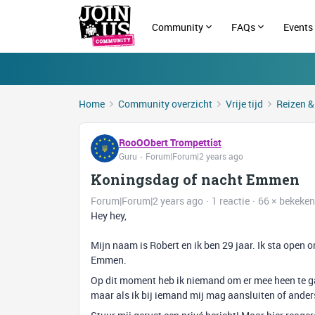
Community
FAQs
Events
Home
Community overzicht
Vrije tijd
Reizen &
RooOObert Trompettist
Guru
Forum|Forum|2 years ago
Koningsdag of nacht Emmen
Forum|Forum|2 years ago
1 reactie
66 × bekeken
Hey hey,
Mijn naam is Robert en ik ben 29 jaar. Ik sta ope
Emmen.
Op dit moment heb ik niemand om er mee heen te gaa
maar als ik bij iemand mij mag aansluiten of anders