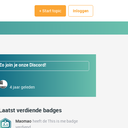
+ Start topic
Inloggen
Zo join je onze Discord!
4 jaar geleden
Laatst verdiende badges
Maomao
heeft de This is me badge
verdiend