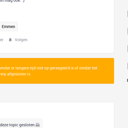
ren mag ook. :)
Emmen
er
Volgen
 omdat er langere tijd niet op gereageerd is of omdat het
rp afgesloten is.
 deze topic gesloten 🤗