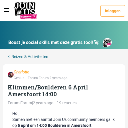
Inloggen
Boost je social skills met deze gratis tool! 🚀
Reizen & Activiteiten
Charlotte
Genius
Forum|Forum|2 years ago
Klimmen/Boulderen 6 April
Amersfoort 14:00
Forum|Forum|2 years ago
19 reacties
Hoi,
Samen met een aantal Join Us community members ga ik
op
6 april om 14:00 Boulderen
in
Amersfoort
.