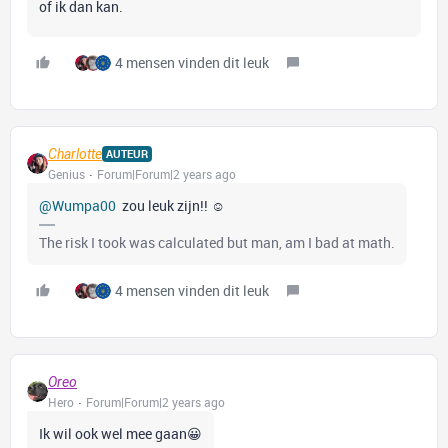
of ik dan kan.
4 mensen vinden dit leuk
Charlotte
AUTEUR
Genius
Forum|Forum|2 years ago
@Wumpa00
zou leuk zijn!! ☺️
The risk I took was calculated but man, am I bad at math.
4 mensen vinden dit leuk
Oreo
Hero
Forum|Forum|2 years ago
Ik wil ook wel mee gaan😀