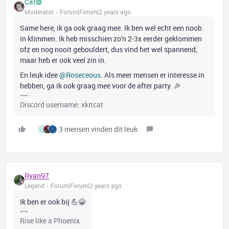
Cat
Moderator
Forum|Forum|2 years ago
Same here, ik ga ook graag mee. Ik ben wel echt een noob
in klimmen. Ik heb misschien zo'n 2-3x eerder geklommen
ofz en nog nooit gebouldert, dus vind het wel spannend,
maar heb er ook veel zin in.
En leuk idee
@Roseceous
. Als meer mensen er interesse in
hebben, ga ik ook graag mee voor de after party. 🎉
Discord username: xkitcat
3 mensen vinden dit leuk
I
Ryan97
Legend
Forum|Forum|2 years ago
Ik ben er ook bij 💪😁
Rise like a Phoenix