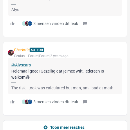
Alys
3 mensen vinden dit leuk
I
Charlotte
AUTEUR
Genius
Forum|Forum|2 years ago
@Alyscaro
Helemaal goed! Gezellig dat je mee wilt, iedereen is
welkom😄
The risk I took was calculated but man, am I bad at math.
3 mensen vinden dit leuk
I
Toon meer reacties