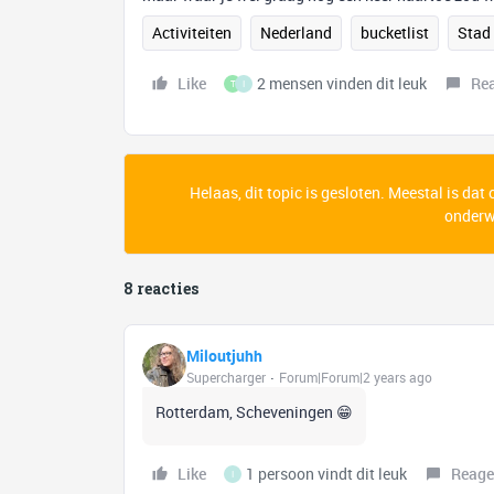
Activiteiten
Nederland
bucketlist
Stad
Like
2 mensen vinden dit leuk
Re
T
I
Helaas, dit topic is gesloten. Meestal is dat
onderwe
8 reacties
Miloutjuhh
Supercharger
Forum|Forum|2 years ago
Rotterdam, Scheveningen 😁
Like
1 persoon vindt dit leuk
Reage
I