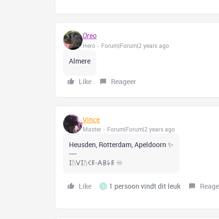
Oreo
Hero
Forum|Forum|2 years ago
Almere
Like
Reageer
Vince
Master
Forum|Forum|2 years ago
Heusden, Rotterdam, Apeldoorn ✨
𐌆ᚢꓦ𐌆ᚢ𐌂𐌄-𐌀𐌁𐌋𐌄 ♾️
Like
1 persoon vindt dit leuk
Reage
I