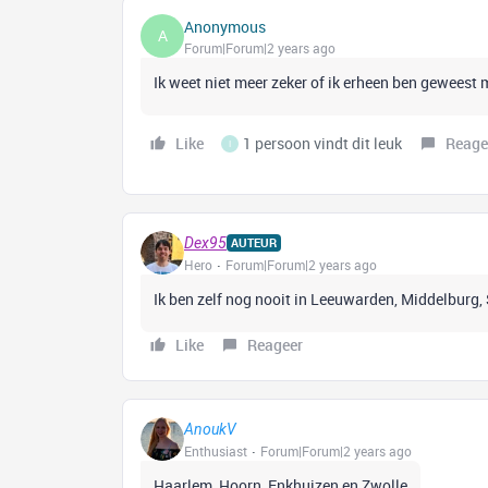
Anonymous
A
Forum|Forum|2 years ago
Ik weet niet meer zeker of ik erheen ben geweest
Like
1 persoon vindt dit leuk
Reage
I
Dex95
AUTEUR
Hero
Forum|Forum|2 years ago
Ik ben zelf nog nooit in Leeuwarden, Middelburg
Like
Reageer
AnoukV
Enthusiast
Forum|Forum|2 years ago
Haarlem, Hoorn, Enkhuizen en Zwolle