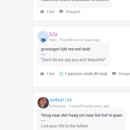
Like
Reageer
1r1s
Hero
Forum|Forum|2 years ago
groningen lijkt me wel leuk!
"Don't let em say you ain't beautiful"
Like
1 persoon vindt dit leuk
Reage
I
Steffie41104
Enthusiast
Forum|Forum|2 years ago
Terug naar den haag om naar het hof te gaan
Live your life to the fullest