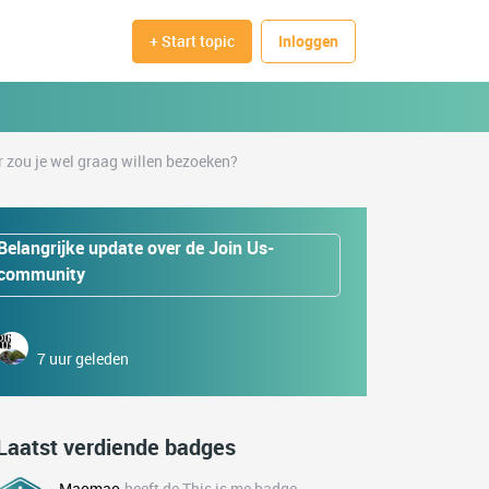
+ Start topic
Inloggen
 zou je wel graag willen bezoeken?
Belangrijke update over de Join Us-
community
7 uur geleden
Laatst verdiende badges
Maomao
heeft de This is me badge