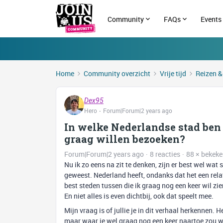
Community
FAQs
Events
Home
Community overzicht
Vrije tijd
Reizen &
Dex95
Hero
Forum|Forum|2 years ago
In welke Nederlandse stad ben 
graag willen bezoeken?
Forum|Forum|2 years ago
8 reacties
88 × bekek
Nu ik zo eens na zit te denken, zijn er best wel wa
geweest. Nederland heeft, ondanks dat het een relati
best steden tussen die ik graag nog een keer wil zien
En niet alles is even dichtbij, ook dat speelt mee.
Mijn vraag is of jullie je in dit verhaal herkennen. 
maar waar je wel graag nog een keer naartoe zou w