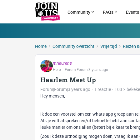
Community
FAQs
Events
Home
Community overzicht
Vrije tijd
Reizen &
mrlaurens
Hero
Forum|Forum|3 years ago
Haarlem Meet Up
Forum|Forum|3 years ago
1 reactie
103 × bekek
Hey mensen,
ik doe een voorstel om een whats app groep aan 
Als je wilt afspreken en/of behoefte hebt aan conta
leuke manier om ons allen (beter) bij elkaar te bre
(Zou ik deze uitnodiging mogen doen, vraag ik aa