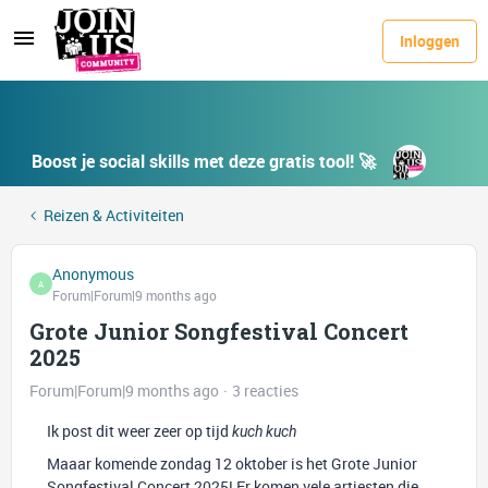
Inloggen
Boost je social skills met deze gratis tool! 🚀
Reizen & Activiteiten
Anonymous
A
Forum|Forum|9 months ago
Grote Junior Songfestival Concert
2025
Forum|Forum|9 months ago
3 reacties
Ik post dit weer zeer op tijd
kuch kuch
Maaar komende zondag 12 oktober is het Grote Junior
Songfestival Concert 2025! Er komen vele artiesten die