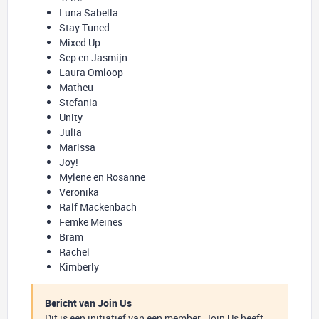
Luna Sabella
Stay Tuned
Mixed Up
Sep en Jasmijn
Laura Omloop
Matheu
Stefania
Unity
Julia
Marissa
Joy!
Mylene en Rosanne
Veronika
Ralf Mackenbach
Femke Meines
Bram
Rachel
Kimberly
Bericht van Join Us
Dit is een initiatief van een member. Join Us heeft