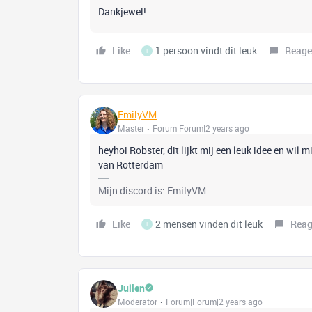
Dankjewel!
Like
1 persoon vindt dit leuk
Reage
I
EmilyVM
Master
Forum|Forum|2 years ago
heyhoi Robster, dit lijkt mij een leuk idee en wil
van Rotterdam
Mijn discord is: EmilyVM.
Like
2 mensen vinden dit leuk
Reag
I
Julien
Moderator
Forum|Forum|2 years ago