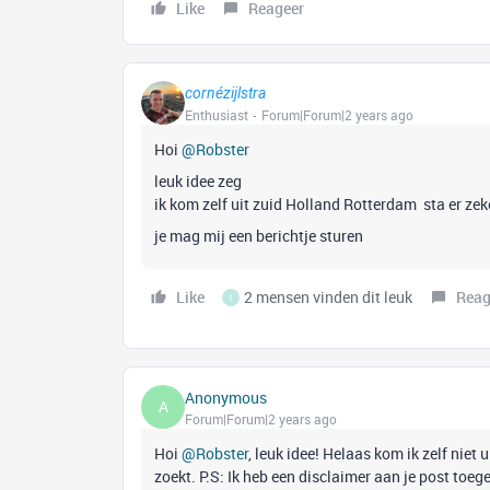
Like
Reageer
cornézijlstra
Enthusiast
Forum|Forum|2 years ago
Hoi
@Robster
leuk idee zeg
ik kom zelf uit zuid Holland Rotterdam sta er zeke
je mag mij een berichtje sturen
Like
2 mensen vinden dit leuk
Reag
I
Anonymous
A
Forum|Forum|2 years ago
Hoi
@Robster
, leuk idee! Helaas kom ik zelf niet
zoekt. P.S: Ik heb een disclaimer aan je post toeg