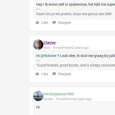
Hey ! Ik woon zelf in spijkenisse, het lijkt me su
Haai! Als je wil praten, stuur me gerust een DM!
Like
Reageer
Charley
Guru
Forum|Forum|2 years ago
Hi
@Robster
!! Leuk idee, ik sluit me graag bij jul
“Good friends, good books, and a sleepy conscienc
Like
Reageer
Versluijsjesse1995
Rookie
Forum|Forum|2 years ago
Hi