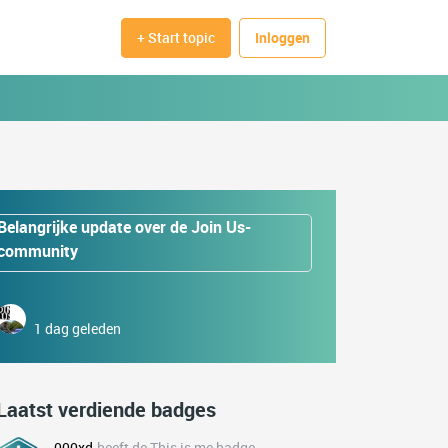
+ Start topic
Inloggen
Belangrijke update over de Join Us-
community
1 dag geleden
Laatst verdiende badges
000xd
heeft de This is me badge