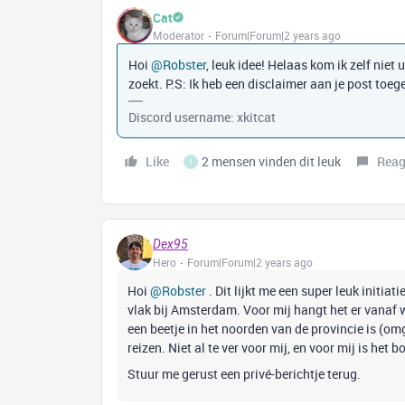
Cat
Moderator
Forum|Forum|2 years ago
Hoi
@Robster
, leuk idee! Helaas kom ik zelf niet
zoekt. P.S: Ik heb een disclaimer aan je post toeg
Discord username: xkitcat
Like
2 mensen vinden dit leuk
Reag
I
Dex95
Hero
Forum|Forum|2 years ago
Hoi
@Robster
. Dit lijkt me een super leuk initiat
vlak bij Amsterdam. Voor mij hangt het er vanaf wa
een beetje in het noorden van de provincie is (o
reizen. Niet al te ver voor mij, en voor mij is he
Stuur me gerust een privé-berichtje terug.