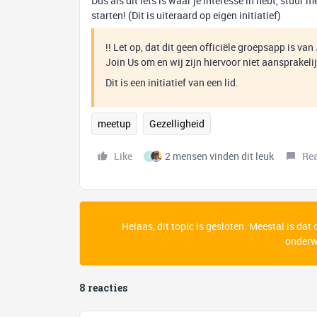
Dus als dit iets is waar je interesse in hebt, stuu
starten! (Dit is uiteraard op eigen initiatief)
!! Let op, dat dit geen officiële groepsapp is va
Join Us om en wij zijn hiervoor niet aansprakelij
Dit is een initiatief van een lid.
meetup
Gezelligheid
Like
2 mensen vinden dit leuk
Re
I
Helaas, dit topic is gesloten. Meestal is dat
onderwe
8 reacties