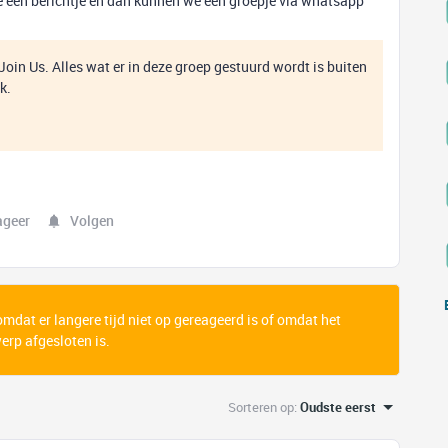
r me een berichtje en dan kunnen we een groepje via whatsapp
n Join Us. Alles wat er in deze groep gestuurd wordt is buiten
k.
ageer
Volgen
 omdat er langere tijd niet op gereageerd is of omdat het
rp afgesloten is.
Sorteren op
:
Oudste eerst