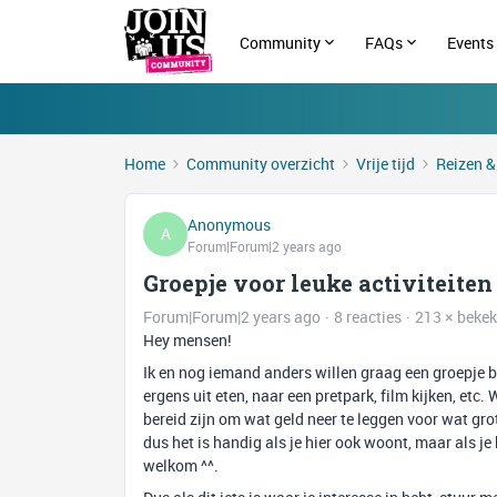
Community
FAQs
Events
Home
Community overzicht
Vrije tijd
Reizen &
Anonymous
A
Forum|Forum|2 years ago
Groepje voor leuke activiteite
Forum|Forum|2 years ago
8 reacties
213 × beke
Hey mensen!
Ik en nog iemand anders willen graag een groepje b
ergens uit eten, naar een pretpark, film kijken, etc
bereid zijn om wat geld neer te leggen voor wat gr
dus het is handig als je hier ook woont, maar als je 
welkom ^^.