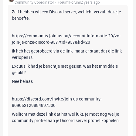
Community Coördinator
Forum|Forum|2 years ago
Zelf hebben wij een Discord server, wellicht vervult deze je
behoefte;
https://community.join-us.nu/account-informatie-20/zo-
join-je-onze-discord-957?tid=957&fid=20
Ik heb het geprobeerd via de link, maar er staat dat die link
verlopen is.
Excuus ik had je berichtje niet gezien, was het inmiddels
gelukt?
Nee helaas
https://discord.com/invite/join-us-community-
809052129884897300
Wellicht met deze link dat het wel lukt, je moet nog wel je
community profiel aan je Discord server profiel koppelen.