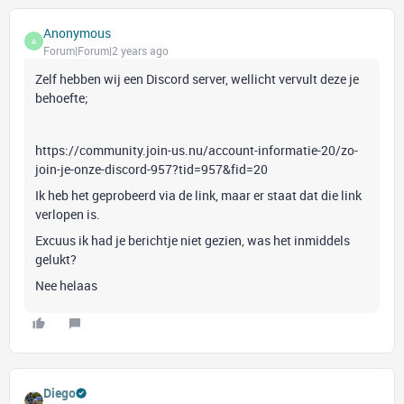
Anonymous
A
Forum|Forum|2 years ago
Zelf hebben wij een Discord server, wellicht vervult deze je
behoefte;
https://community.join-us.nu/account-informatie-20/zo-
join-je-onze-discord-957?tid=957&fid=20
Ik heb het geprobeerd via de link, maar er staat dat die link
verlopen is.
Excuus ik had je berichtje niet gezien, was het inmiddels
gelukt?
Nee helaas
Diego