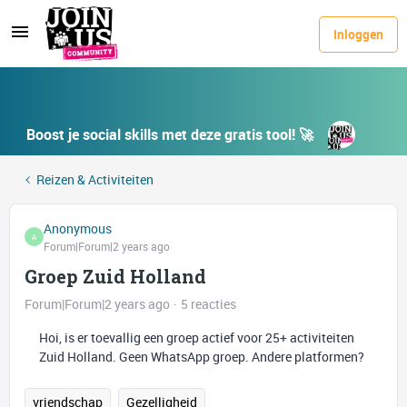
Inloggen
Boost je social skills met deze gratis tool! 🚀
Reizen & Activiteiten
Anonymous
A
Forum|Forum|2 years ago
Groep Zuid Holland
Forum|Forum|2 years ago
5 reacties
Hoi, is er toevallig een groep actief voor 25+ activiteiten
Zuid Holland. Geen WhatsApp groep. Andere platformen?
vriendschap
Gezelligheid