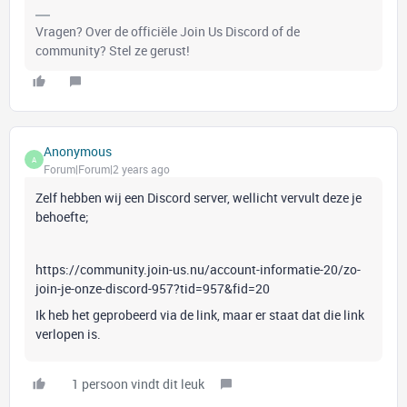
Vragen? Over de officiële Join Us Discord of de
community? Stel ze gerust!
Anonymous
A
Forum|Forum|2 years ago
Zelf hebben wij een Discord server, wellicht vervult deze je
behoefte;
https://community.join-us.nu/account-informatie-20/zo-
join-je-onze-discord-957?tid=957&fid=20
Ik heb het geprobeerd via de link, maar er staat dat die link
verlopen is.
1 persoon vindt dit leuk