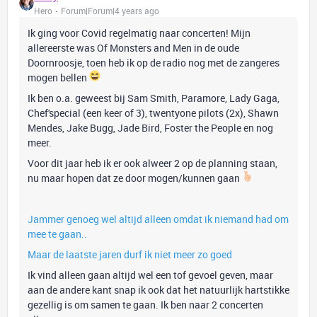
Hero
Forum|Forum|4 years ago
Ik ging voor Covid regelmatig naar concerten! Mijn
allereerste was Of Monsters and Men in de oude
Doornroosje, toen heb ik op de radio nog met de zangeres
mogen bellen
Ik ben o.a. geweest bij Sam Smith, Paramore, Lady Gaga,
Chef'special (een keer of 3), twentyone pilots (2x), Shawn
Mendes, Jake Bugg, Jade Bird, Foster the People en nog
meer.
Voor dit jaar heb ik er ook alweer 2 op de planning staan,
nu maar hopen dat ze door mogen/kunnen gaan
Jammer genoeg wel altijd alleen omdat ik niemand had om
mee te gaan..
Maar de laatste jaren durf ik niet meer zo goed
Ik vind alleen gaan altijd wel een tof gevoel geven, maar
aan de andere kant snap ik ook dat het natuurlijk hartstikke
gezellig is om samen te gaan. Ik ben naar 2 concerten