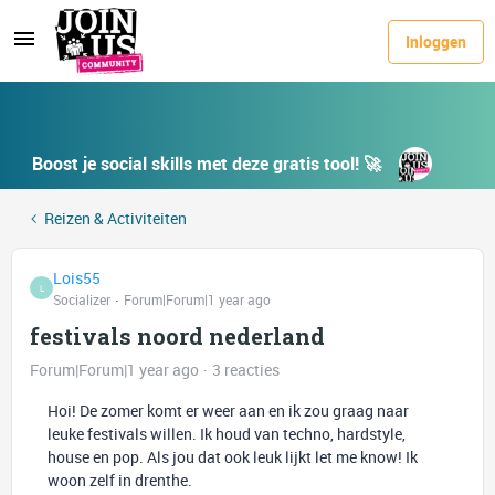
Inloggen
Boost je social skills met deze gratis tool! 🚀
Reizen & Activiteiten
Lois55
L
Socializer
Forum|Forum|1 year ago
festivals noord nederland
Forum|Forum|1 year ago
3 reacties
Hoi! De zomer komt er weer aan en ik zou graag naar
leuke festivals willen. Ik houd van techno, hardstyle,
house en pop. Als jou dat ook leuk lijkt let me know! Ik
woon zelf in drenthe.