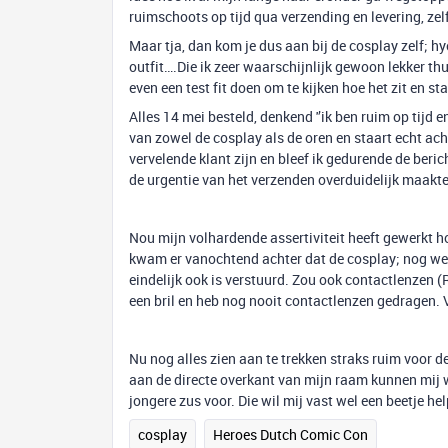
ruimschoots op tijd qua verzending en levering, ze
Maar tja, dan kom je dus aan bij de cosplay zelf; h
outfit….Die ik zeer waarschijnlijk gewoon lekker thui
even een test fit doen om te kijken hoe het zit en sta
Alles 14 mei besteld, denkend '’ik ben ruim op tijd e
van zowel de cosplay als de oren en staart echt ach
vervelende klant zijn en bleef ik gedurende de beric
de urgentie van het verzenden overduidelijk maakte
Nou mijn volhardende assertiviteit heeft gewerkt hoo
kwam er vanochtend achter dat de cosplay; nog wel 
eindelijk ook is verstuurd. Zou ook contactlenzen (
een bril en heb nog nooit contactlenzen gedragen. V
Nu nog alles zien aan te trekken straks ruim voor d
aan de directe overkant van mijn raam kunnen mij w
jongere zus voor. Die wil mij vast wel een beetje he
cosplay
Heroes Dutch Comic Con