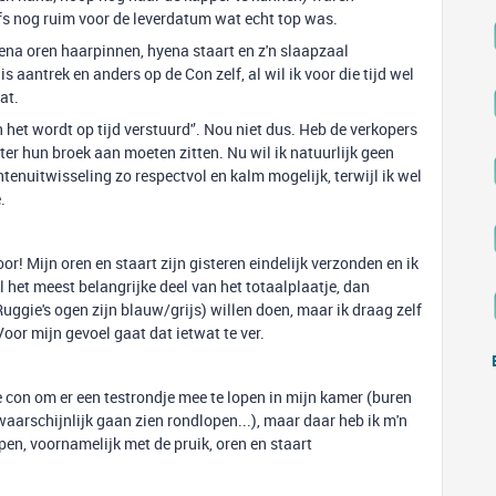
lfs nog ruim voor de leverdatum wat echt top was.
yena oren haarpinnen, hyena staart en z'n slaapzaal
s aantrek en anders op de Con zelf, al wil ik voor die tijd wel
at.
n het wordt op tijd verstuurd'’. Nou niet dus. Heb de verkopers
ter hun broek aan moeten zitten. Nu wil ik natuurlijk geen
htenuitwisseling zo respectvol en kalm mogelijk, terwijl ik wel
.
r! Mijn oren en staart zijn gisteren eindelijk verzonden en ik
het meest belangrijke deel van het totaalplaatje, dan
Ruggie's ogen zijn blauw/grijs) willen doen, maar ik draag zelf
oor mijn gevoel gaat dat ietwat te ver.
e con om er een testrondje mee te lopen in mijn kamer (buren
aarschijnlijk gaan zien rondlopen...), maar daar heb ik m'n
lpen, voornamelijk met de pruik, oren en staart