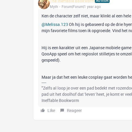
The Ineffable Bookworm
AUTEUR
Myth
Forum|Forum|1 year ago
Ken de character zelf niet, maar klinkt al een hel
@Melissa.123
Oh hij is gebaseerd op de drie hyen
mijn favoriete films toen ik opgroeide. Vind het n
Hij is een karakter uit een Japanse mobiele game
QooApp speel om het regioslot stilletjes te omze
gespeeld).
Maar ja dat het een leuke cosplay gaat worden heb 
"Zelfs al loop je over een pad bedekt met rozend
pad uit het doolhof dat 'leven' heet, je komt er ve
Ineffable Bookworm
Like
Reageer