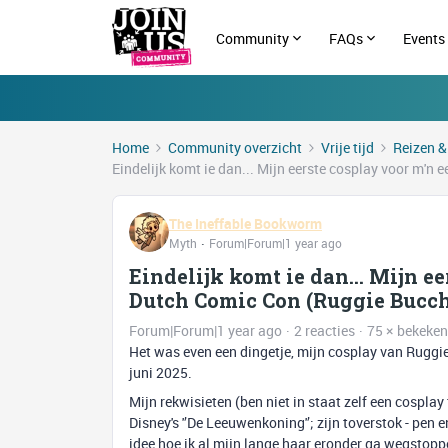
Community
FAQs
Events
Home
Community overzicht
Vrije tijd
Reizen &
Eindelijk komt ie dan... Mijn eerste cosplay voor m'
The Ineffable Bookworm
Myth
Forum|Forum|1 year ago
Eindelijk komt ie dan... Mijn e
Dutch Comic Con (Ruggie Bucc
Forum|Forum|1 year ago
2 reacties
75 × bekeken
Het was even een dingetje, mijn cosplay van Rugg
juni 2025.
Mijn rekwisieten (ben niet in staat zelf een cosp
Disney's '’De Leeuwenkoning'’; zijn toverstok - pen 
idee hoe ik al mijn lange haar eronder ga wegstop