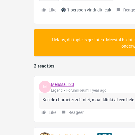
Like
1 persoon vindt dit leuk
Reage
Helaas, dit topic is gesloten. Meestal is dat
onderwe
2 reacties
Melissa.123
M
Legend
Forum|Forum|1 year ago
Ken de character zelf niet, maar klinkt al een hel
Like
Reageer