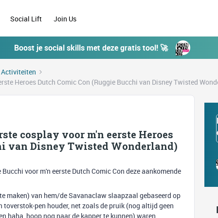
Social Lift
Join Us
Boost je social skills met deze gratis tool! 🚀
 Activiteiten
n eerste Heroes Dutch Comic Con (Ruggie Bucchi van Disney Twisted Wond
erste cosplay voor m'n eerste Heroes
hi van Disney Twisted Wonderland)
ie Bucchi voor m'n eerste Dutch Comic Con deze aankomende
lay te maken) van hem/de Savanaclaw slaapzaal gebaseerd op
en toverstok-pen houder, net zoals de pruik (nog altijd geen
pen haha, hoop nog naar de kapper te kunnen) waren