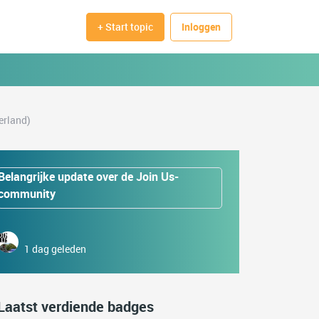
+ Start topic
Inloggen
erland)
Belangrijke update over de Join Us-
community
1 dag geleden
Laatst verdiende badges