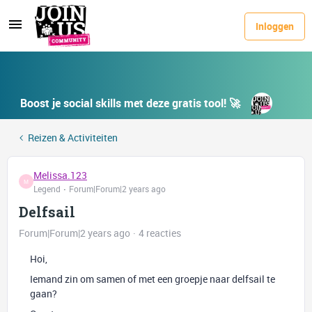
Inloggen
Boost je social skills met deze gratis tool! 🚀
Reizen & Activiteiten
Melissa.123
M
Legend
Forum|Forum|2 years ago
Delfsail
Forum|Forum|2 years ago
4 reacties
Hoi,
Iemand zin om samen of met een groepje naar delfsail te
gaan?