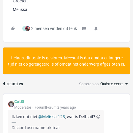
Groeten,
Melissa
2 mensen vinden dit leuk
I
Helaas, dit topic is gesloten. Meestal is dat omdat er langere
tijd niet op gereageerd is of omdat het onderwerp afgesloten is.
4 reacties
Sorteren op
:
Oudste eerst
Cat
Moderator
Forum|Forum|2 years ago
Ik ken dat niet
@Melissa.123
, wat is Delfsail? 😊
Discord username: xkitcat