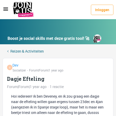
Inloggen
Boost je social skills met deze gratis tool! 🚀
Reizen & Activiteiten
Dev
D
Socializer
Forum|Forum|1 year ago
Dagje Efteling
Forum|Forum|1 year ago
1 reactie
Hoi iedereen! ik ben Deveney, en ik zou graag een dagje
naar de efteling willen gaan ergens tussen 23dec en 4jan
(aangezien ik in Spanje stage loop), maar het is maar een
beetje triest om alleen naar de efteling te gaan, dussss