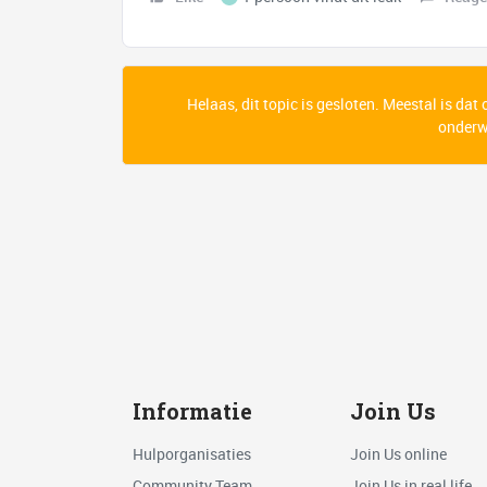
Helaas, dit topic is gesloten. Meestal is dat
onderwe
Informatie
Join Us
Hulporganisaties
Join Us online
Community Team
Join Us in real life