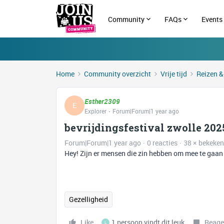
Community
FAQs
Events
Home
Community overzicht
Vrije tijd
Reizen &
Esther2309
E
Explorer
Forum|Forum|1 year ago
bevrijdingsfestival zwolle 202
Forum|Forum|1 year ago
0 reacties
38 × bekeken
Hey! Zijn er mensen die zin hebben om mee te gaan 
Gezelligheid
Like
1 persoon vindt dit leuk
Reage
L