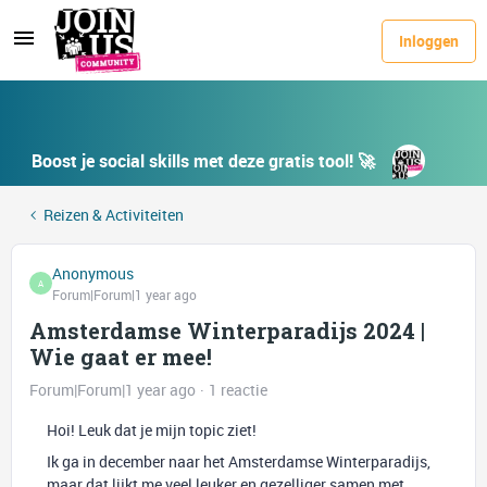
Inloggen
Boost je social skills met deze gratis tool! 🚀
Reizen & Activiteiten
Anonymous
A
Forum|Forum|1 year ago
Amsterdamse Winterparadijs 2024 |
Wie gaat er mee!
Forum|Forum|1 year ago
1 reactie
Hoi! Leuk dat je mijn topic ziet!
Ik ga in december naar het Amsterdamse Winterparadijs,
maar dat lijkt me veel leuker en gezelliger samen met