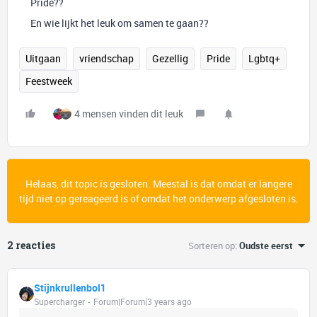
Pride??
En wie lijkt het leuk om samen te gaan??
Uitgaan
vriendschap
Gezellig
Pride
Lgbtq+
Feestweek
4 mensen vinden dit leuk
Helaas, dit topic is gesloten. Meestal is dat omdat er langere
tijd niet op gereageerd is of omdat het onderwerp afgesloten is.
2 reacties
Sorteren op
:
Oudste eerst
Stijnkrullenbol1
Supercharger
Forum|Forum|3 years ago