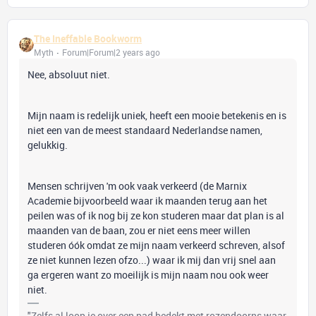
The Ineffable Bookworm
Myth
Forum|Forum|2 years ago
Nee, absoluut niet.
Mijn naam is redelijk uniek, heeft een mooie betekenis en is
niet een van de meest standaard Nederlandse namen,
gelukkig.
Mensen schrijven 'm ook vaak verkeerd (de Marnix
Academie bijvoorbeeld waar ik maanden terug aan het
peilen was of ik nog bij ze kon studeren maar dat plan is al
maanden van de baan, zou er niet eens meer willen
studeren óók omdat ze mijn naam verkeerd schreven, alsof
ze niet kunnen lezen ofzo...) waar ik mij dan vrij snel aan
ga ergeren want zo moeilijk is mijn naam nou ook weer
niet.
"Zelfs al loop je over een pad bedekt met rozendoorns waar