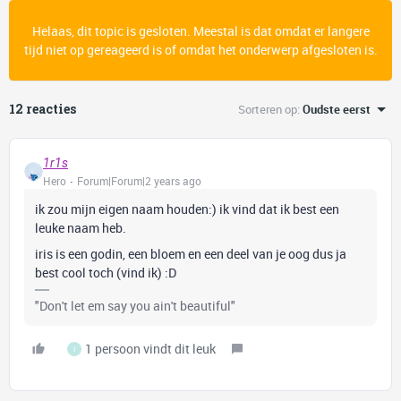
Helaas, dit topic is gesloten. Meestal is dat omdat er langere
tijd niet op gereageerd is of omdat het onderwerp afgesloten is.
12 reacties
Sorteren op
:
Oudste eerst
1r1s
Hero
Forum|Forum|2 years ago
ik zou mijn eigen naam houden:) ik vind dat ik best een
leuke naam heb.
iris is een godin, een bloem en een deel van je oog dus ja
best cool toch (vind ik) :D
"Don't let em say you ain't beautiful"
1 persoon vindt dit leuk
I