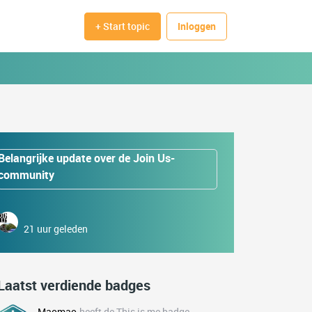
+ Start topic
Inloggen
Belangrijke update over de Join Us-
community
21 uur geleden
Laatst verdiende badges
Maomao
heeft de This is me badge