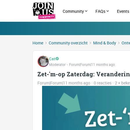
Community
FAQs
Events
Home
Community overzicht
Mind & Body
Ontw
Cat
Moderator
Forum|Forum|11 months ago
Zet-'m-op Zaterdag: Veranderi
Forum|Forum|11 months ago
0 reacties
2 × bek