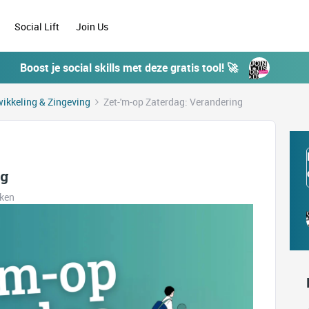
Social Lift
Join Us
Boost je social skills met deze gratis tool! 🚀
ikkeling & Zingeving
Zet-'m-op Zaterdag: Verandering
ng
eken