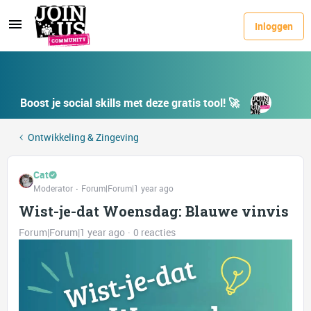
Inloggen
Boost je social skills met deze gratis tool! 🚀
Ontwikkeling & Zingeving
Cat
Moderator
Forum|Forum|1 year ago
Wist-je-dat Woensdag: Blauwe vinvis
Forum|Forum|1 year ago
0 reacties