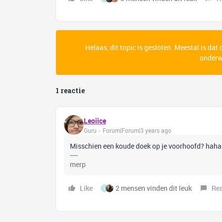
Helaas, dit topic is gesloten. Meestal is dat
onderwe
1 reactie
Leoiice
Guru
Forum|Forum|3 years ago
Misschien een koude doek op je voorhoofd? hah
merp
Like
2 mensen vinden dit leuk
Re
I