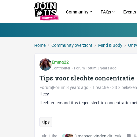
Community
FAQs
Events
Home
Community overzicht
Mind & Body
Ontw
Emma22
Contributer
Forum|Forum|3 years ago
Tips voor slechte concentratie
Forum|Forum|3 years ago
1 reactie
33 × bekeken
Heey
Heeft er iemand tips tegen slechte concentratie m
tips
Like
3 mensen vinden dit leuk
R
I