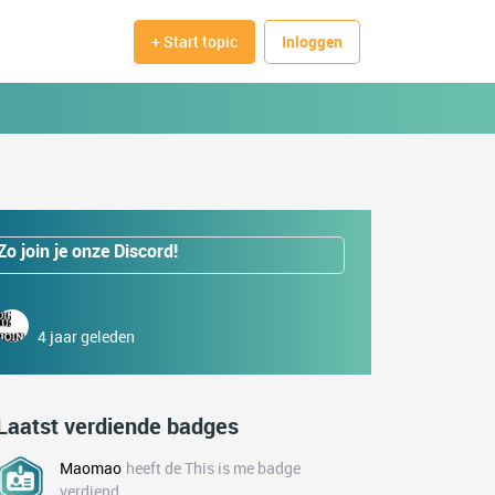
+ Start topic
Inloggen
Zo join je onze Discord!
4 jaar geleden
Laatst verdiende badges
Maomao
heeft de This is me badge
verdiend