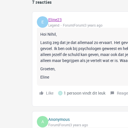
7 reacties
Eline23
E
Legend
Forum|Forum|3 years ago
Hoi Nihil,
Lastig zeg dat je dat allemaal zo ervaart. Het gev
gevoel. Ik ben ook bij psychologen geweest en he
alleen jezelf de schuld kan geven, maar ook dat j
alleen maar begrijpen als je vertelt wat er is. W
Groeten,
Eline
Like
1 persoon vindt dit leuk
Reage
I
Anonymous
A
Forum|Forum|3 years ago