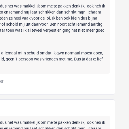
en dus het was makkelijk om me te pakken denk ik, ook heb ik
n en iemand mij laat schrikken dan schrikt mijn lichaam
en ze heel vaak voor de lol. Ik ben ook klein dus bijna
 of schold mij uit daarvoor. Ben nooit echt iemand aardig
r toen was ik al teveel verpest en ging het niet meer goed
s allemaal mijn schuld omdat ik gwn normaal moest doen,
d, geen 1 persoon was vrienden met me. Dus ja dat c: lief
er
en dus het was makkelijk om me te pakken denk ik, ook heb ik
n en iemand mij laat schrikken dan schrikt mijn lichaam