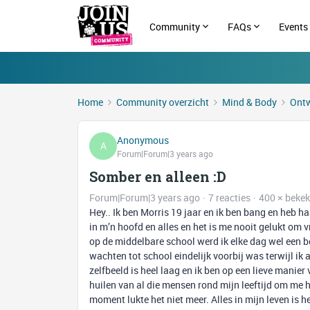
Community
FAQs
Events
Home
Community overzicht
Mind & Body
Ontw
Anonymous
A
Forum|Forum|3 years ago
Somber en alleen :D
Forum|Forum|3 years ago
7 reacties
400 × beke
Hey.. Ik ben Morris 19 jaar en ik ben bang en heb h
in m’n hoofd en alles en het is me nooit gelukt om v
op de middelbare school werd ik elke dag wel een be
wachten tot school eindelijk voorbij was terwijl i
zelfbeeld is heel laag en ik ben op een lieve manie
huilen van al die mensen rond mijn leeftijd om me 
moment lukte het niet meer. Alles in mijn leven is 