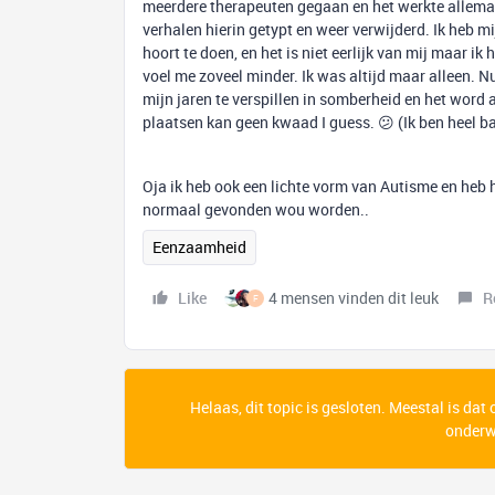
meerdere therapeuten gegaan en het werkte allemaal n
verhalen hierin getypt en weer verwijderd. Ik heb m
hoort te doen, en het is niet eerlijk van mij maar ik
voel me zoveel minder. Ik was altijd maar alleen. Nu
mijn jaren te verspillen in somberheid en het word a
plaatsen kan geen kwaad I guess. 😕 (Ik ben heel b
Oja ik heb ook een lichte vorm van Autisme en heb
normaal gevonden wou worden..
Eenzaamheid
Like
4 mensen vinden dit leuk
R
F
Helaas, dit topic is gesloten. Meestal is dat
onderwe