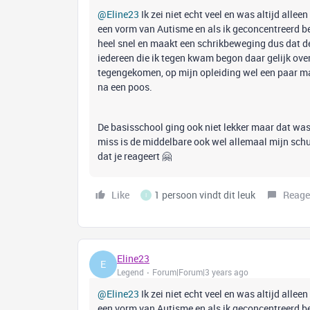
@Eline23
Ik zei niet echt veel en was altijd alle
een vorm van Autisme en als ik geconcentreerd be
heel snel en maakt een schrikbeweging dus dat ded
iedereen die ik tegen kwam begon daar gelijk over
tegengekomen, op mijn opleiding wel een paar maa
na een poos.
De basisschool ging ook niet lekker maar dat wa
miss is de middelbare ook wel allemaal mijn schul
dat je reageert 🤗
Like
1 persoon vindt dit leuk
Reage
I
Eline23
E
Legend
Forum|Forum|3 years ago
@Eline23
Ik zei niet echt veel en was altijd alle
een vorm van Autisme en als ik geconcentreerd be