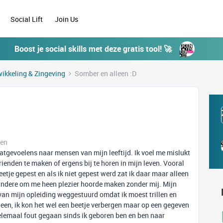
Social Lift
Join Us
Boost je social skills met deze gratis tool! 🚀
ikkeling & Zingeving
Somber en alleen :D
ken
aatgevoelens naar mensen van mijn leeftijd. Ik voel me mislukt
rienden te maken of ergens bij te horen in mijn leven. Vooral
etje gepest en als ik niet gepest werd zat ik daar maar alleen
k andere om me heen plezier hoorde maken zonder mij. Mijn
r van mijn opleiding weggestuurd omdat ik moest trillen en
heen, ik kon het wel een beetje verbergen maar op een gegeven
helemaal fout gegaan sinds ik geboren ben en ben naar