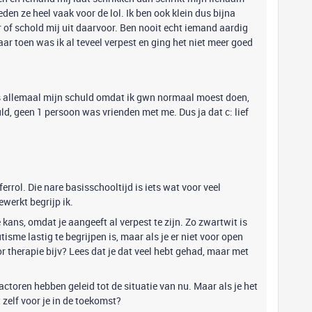
en ze heel vaak voor de lol. Ik ben ook klein dus bijna
 of schold mij uit daarvoor. Ben nooit echt iemand aardig
r toen was ik al teveel verpest en ging het niet meer goed
s allemaal mijn schuld omdat ik gwn normaal moest doen,
d, geen 1 persoon was vrienden met me. Dus ja dat c: lief
fferrol. Die nare basisschooltijd is iets wat voor veel
werkt begrijp ik.
ans, omdat je aangeeft al verpest te zijn. Zo zwartwit is
isme lastig te begrijpen is, maar als je er niet voor open
or therapie bijv? Lees dat je dat veel hebt gehad, maar met
actoren hebben geleid tot de situatie van nu. Maar als je het
et zelf voor je in de toekomst?