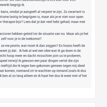
werkt begrijp ik.
ans, omdat je aangeeft al verpest te zijn. Zo zwartwit is
isme lastig te begrijpen is, maar als je er niet voor open
or therapie bijv? Lees dat je dat veel hebt gehad, maar met
actoren hebben geleid tot de situatie van nu. Maar als je het
et zelf voor je in de toekomst?
t ze me pestte, wat moet ik dan zeggen? En hoezo heeft de
t jij dat.. Ik heb al wel een idee wat ik ga doen in de
t echt hoop meer en dacht misschien join us te proberen,
speel terwijl ik gewoon een paar dingen vertel die zijn
 leeftijd die ik tegen ben gekomen gemeen tegen mij deed
gaat komen, niemand zit te wachten op iemand zoals ik dus
 ben al zo lang alleen en ik haat het dus ik weet niet of het