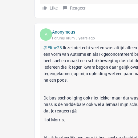
Like
Reageer
Anonymous
A
Forum|Forum|3 years ago
@Eline23
Ik zei niet echt veel en was altijd alle
een vorm van Autisme en als ik geconcentreerd be
heel snel en maakt een schrikbeweging dus dat ded
iedereen die ik tegen kwam begon daar gelijk over
tegengekomen, op mijn opleiding wel een paar maa
na een poos.
De basisschool ging ook niet lekker maar dat wa
miss is de middelbare ook wel allemaal mijn schul
dat je reageert 🤗
Hoi Morris,
Als ik heel eerlijk ben hoor ik heel veel de slachto