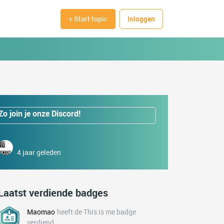
+ Start topic
Inloggen
Zo join je onze Discord!
4 jaar geleden
Laatst verdiende badges
Maomao
heeft de This is me badge
verdiend