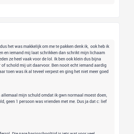
en dus het was makkelijk om me te pakken denk ik, ook heb ik
n en iemand mij laat schrikken dan schrikt mijn lichaam
en ze heel vaak voor de lol. Ik ben ook klein dus bijna
 of schold mij uit daarvoor. Ben nooit echt iemand aardig
r toen was ik al teveel verpest en ging het niet meer goed
s allemaal mijn schuld omdat ik gwn normaal moest doen,
d, geen 1 persoon was vrienden met me. Dus ja dat c: lief
fferrol. Die nare basisschooltijd is iets wat voor veel