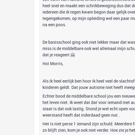
heel snel en maakt een schrikbeweging dus dat ded
iedereen die ik tegen kwam begon daar gelijk over
tegengekomen, op mijn opleiding wel een paar maa
na een poos.
De basisschool ging ook niet lekker maar dat wa
miss is de middelbare ook wel allemaal mijn schul
dat je reageert 🤗
Hoi Morris,
Als ik heel eerlijk ben hoor ik heel veel de slachto
kinderen geldt. Dat jouw autisme niet heeft meege
Echter bood de middelbare school jou een nieuwe k
het leven niet. Ik weet dat dat voor iemand met aut
staat is dat ook lastig. Stond je wel echt open vo
weerstand heeft dat inderdaad geen nut..
Het is niet perse 1 iemand zijn schuld. Meerdere f
zo blijft zien, kom je ook niet verder. Hoe zie je h