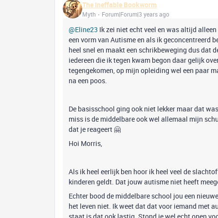
The Ineffable Bookworm
Myth
Forum|Forum|3 years ago
@Eline23
Ik zei niet echt veel en was altijd alle
een vorm van Autisme en als ik geconcentreerd be
heel snel en maakt een schrikbeweging dus dat ded
iedereen die ik tegen kwam begon daar gelijk over
tegengekomen, op mijn opleiding wel een paar maa
na een poos.
De basisschool ging ook niet lekker maar dat wa
miss is de middelbare ook wel allemaal mijn schul
dat je reageert 🤗
Hoi Morris,
Als ik heel eerlijk ben hoor ik heel veel de slachto
kinderen geldt. Dat jouw autisme niet heeft meege
Echter bood de middelbare school jou een nieuwe k
het leven niet. Ik weet dat dat voor iemand met aut
staat is dat ook lastig. Stond je wel echt open vo