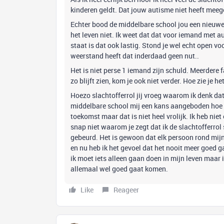
kinderen geldt. Dat jouw autisme niet heeft meege
Echter bood de middelbare school jou een nieuwe k
het leven niet. Ik weet dat dat voor iemand met aut
staat is dat ook lastig. Stond je wel echt open vo
weerstand heeft dat inderdaad geen nut..
Het is niet perse 1 iemand zijn schuld. Meerdere f
zo blijft zien, kom je ook niet verder. Hoe zie je h
Hoezo slachtofferrol jij vroeg waarom ik denk da
middelbare school mij een kans aangeboden hoe wee
toekomst maar dat is niet heel vrolijk. Ik heb nie
snap niet waarom je zegt dat ik de slachtofferrol 
gebeurd. Het is gewoon dat elk persoon rond mijn
en nu heb ik het gevoel dat het nooit meer goed 
ik moet iets alleen gaan doen in mijn leven maar ik
allemaal wel goed gaat komen.
Like
Reageer