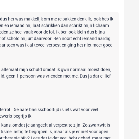
en dus het was makkelijk om me te pakken denk ik, ook heb ik
n en iemand mij laat schrikken dan schrikt mijn lichaam
en ze heel vaak voor de lol. Ik ben ook klein dus bijna
 of schold mij uit daarvoor. Ben nooit echt iemand aardig
r toen was ik al teveel verpest en ging het niet meer goed
s allemaal mijn schuld omdat ik gwn normaal moest doen,
d, geen 1 persoon was vrienden met me. Dus ja dat c: lief
fferrol. Die nare basisschooltijd is iets wat voor veel
werkt begrijp ik.
ans, omdat je aangeeft al verpest te zijn. Zo zwartwit is
isme lastig te begrijpen is, maar als je er niet voor open
or therapie bijv? Lees dat je dat veel hebt gehad, maar met