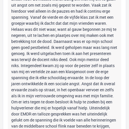
uit angst om net zoals mij gepest te worden. Vaak zat ik
hierdoor veel alleen in de pauzes en had ik continu erge
spanning. Vanaf de vierde en de vijfde klas zat ik met een
groepje waarbij ik dacht dat dat mijn vrienden waren.
Helaas was dit niet waar, want al gauw begonnen ze mij te
negeren, uit te lachen en plaatjes over mij maken ook met
betrekking tot de dood. Daarnaast was er op mijn school
geen goed pestbeleid. Ik werd geholpen maar was lang niet
genoeg. Ik werd uitgelachen toen ik aan het presenteren
was terwijl de docent niks deed. Ook mijn mentor deed
niks. Integendeel kwam zij op voor de pester zelf in plaats
van mij en vertelde ze aan een klasgenoot over de erge
spanning die ik elke schooldag ervaarde. In de loop der
jaren ontwikkelde ik een sociale angst. Angst dat ik overal
ervaarde zoals op straat, in het openbaar vervoer en zelfs
als ik in mijn vertrouwde omgeving was met mijn familie.
Om er iets tegen te doen besloot ik hulp te zoeken bij een
hulpverlener die mij er hopelijk vanaf hielp. Uiteindelijk
door EMDR en talloze gesprekken was het uiteindelijk
gelukt om de spanning die ik voelde van alle herinneringen
van de middelbare school flink naar beneden te krijgen,