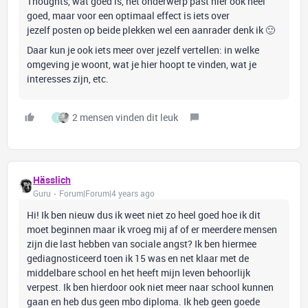
Thoughts, wat goed is, het onderwerp past hier ook heel
goed, maar voor een optimaal effect is iets over
jezelf posten op beide plekken wel een aanrader denk ik 🙂
Daar kun je ook iets meer over jezelf vertellen: in welke
omgeving je woont, wat je hier hoopt te vinden, wat je
interesses zijn, etc.
2 mensen vinden dit leuk
I
Hässlich
Guru
Forum|Forum|4 years ago
Hi! Ik ben nieuw dus ik weet niet zo heel goed hoe ik dit
moet beginnen maar ik vroeg mij af of er meerdere mensen
zijn die last hebben van sociale angst? Ik ben hiermee
gediagnosticeerd toen ik 15 was en net klaar met de
middelbare school en het heeft mijn leven behoorlijk
verpest. Ik ben hierdoor ook niet meer naar school kunnen
gaan en heb dus geen mbo diploma. Ik heb geen goede