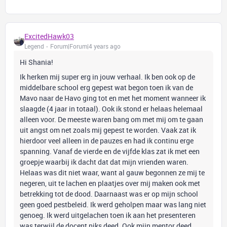
ExcitedHawk03
Legend
Forum|Forum|4 years ago
Hi Shania!
Ik herken mij super erg in jouw verhaal. Ik ben ook op de
middelbare school erg gepest wat begon toen ik van de
Mavo naar de Havo ging tot en met het moment wanneer ik
slaagde (4 jaar in totaal). Ook ik stond er helaas helemaal
alleen voor. De meeste waren bang om met mij om te gaan
uit angst om net zoals mij gepest te worden. Vaak zat ik
hierdoor veel alleen in de pauzes en had ik continu erge
spanning. Vanaf de vierde en de vijfde klas zat ik met een
groepje waarbij ik dacht dat dat mijn vrienden waren.
Helaas was dit niet waar, want al gauw begonnen ze mij te
negeren, uit te lachen en plaatjes over mij maken ook met
betrekking tot de dood. Daarnaast was er op mijn school
geen goed pestbeleid. Ik werd geholpen maar was lang niet
genoeg. Ik werd uitgelachen toen ik aan het presenteren
was terwijl de docent niks deed. Ook mijn mentor deed