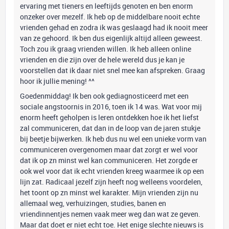
ervaring met tieners en leeftijds genoten en ben enorm
onzeker over mezelf. Ik heb op de middelbare nooit echte
vrienden gehad en zodra ik was geslaagd had ik nooit meer
van ze gehoord. Ik ben dus eigenlijk altijd alleen geweest.
Toch zou ik graag vrienden willen. Ik heb alleen online
vrienden en die zijn over de hele wereld dus je kan je
voorstellen dat ik daar niet snel mee kan afspreken. Graag
hoor ik jullie mening! ^^
Goedenmiddag! Ik ben ook gediagnosticeerd met een
sociale angstoornis in 2016, toen ik 14 was. Wat voor mij
enorm heeft geholpen is leren ontdekken hoe ik het liefst
zal communiceren, dat dan in de loop van de jaren stukje
bij beetje bijwerken. Ik heb dus nu wel een unieke vorm van
communiceren overgenomen maar dat zorgt er wel voor
dat ik op zn minst wel kan communiceren. Het zorgde er
ook wel voor dat ik echt vrienden kreeg waarmee ik op een
lijn zat. Radicaal jezelf zijn heeft nog welleens voordelen,
het toont op zn minst wel karakter. Mijn vrienden zijn nu
allemaal weg, verhuizingen, studies, banen en
vriendinnentjes nemen vaak meer weg dan wat ze geven.
Maar dat doet er niet echt toe. Het enige slechte nieuws is