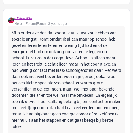
mrlaurens
Hero
Forum|Forum|3 years ago
Mijn ouders zeiden dat vooral, dat ik last zou hebben van
sociale angst. Komt omdat ik alleen maar op school heb
gezeten, leren leren leren, en weinig tijd had en of de
energie niet had om ook nog contacten te leggen op
school. Ik zat zo in dat cognitieve. School is alleen maar
leren en het trekt je echt alleen maar in het cognitieve, en
had weinig contact met klas/schoolgenoten daar. Het werd
daar ook niet veel bevordert voor mijn gevoel, ookal was
het een kleine speciale vso school. er waren grote
verschillen in de leerlingen. maar Wel met paar bekende
docenten die af en toe wel naar me omkeken. En eigenlijk
toen ik uitviel, had ik allang belang bij om contact te maken
met leeftijdgenoten. dat had ik al veel eerder moeten doen,
maar ik had blijkbaar geen energie ervoor ofzo. Zelf ben ik
hier nu uit aan het stappen en dat gaat beetje bij beetje
lukken.