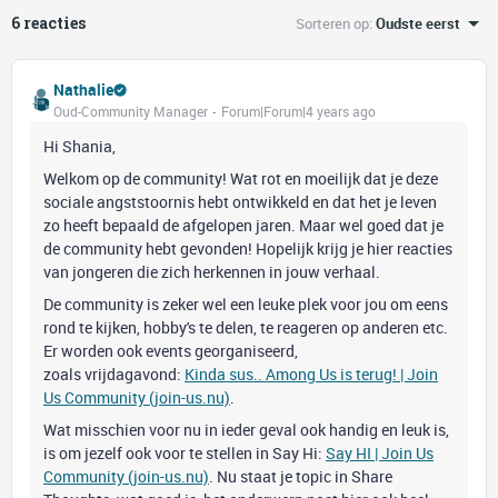
6 reacties
Sorteren op
:
Oudste eerst
Nathalie
Oud-Community Manager
Forum|Forum|4 years ago
Hi Shania,
Welkom op de community! Wat rot en moeilijk dat je deze
sociale angststoornis hebt ontwikkeld en dat het je leven
zo heeft bepaald de afgelopen jaren. Maar wel goed dat je
de community hebt gevonden! Hopelijk krijg je hier reacties
van jongeren die zich herkennen in jouw verhaal.
De community is zeker wel een leuke plek voor jou om eens
rond te kijken, hobby's te delen, te reageren op anderen etc.
Er worden ook events georganiseerd,
zoals vrijdagavond:
Kinda sus.. Among Us is terug! | Join
Us Community (join-us.nu)
.
Wat misschien voor nu in ieder geval ook handig en leuk is,
is om jezelf ook voor te stellen in Say Hi:
Say HI | Join Us
Community (join-us.nu)
. Nu staat je topic in Share