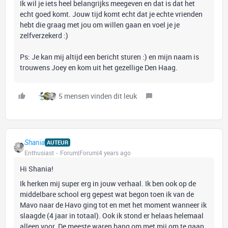
Ik wil je iets heel belangrijks meegeven en dat is dat het
echt goed komt. Jouw tijd komt echt dat je echte vrienden
hebt die graag met jou om willen gaan en voel je je
zelfverzekerd :)
Ps: Je kan mij altijd een bericht sturen :) en mijn naam is
trouwens Joey en kom uit het gezellige Den Haag.
5 mensen vinden dit leuk
Shania
AUTEUR
Enthusiast
Forum|Forum|4 years ago
Hi Shania!
Ik herken mij super erg in jouw verhaal. Ik ben ook op de
middelbare school erg gepest wat begon toen ik van de
Mavo naar de Havo ging tot en met het moment wanneer ik
slaagde (4 jaar in totaal). Ook ik stond er helaas helemaal
alleen voor. De meeste waren bang om met mij om te gaan