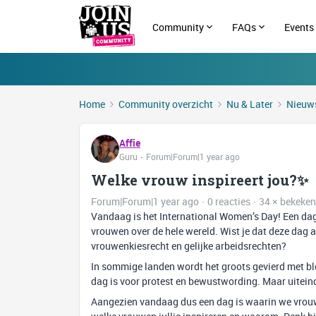
Community
FAQs
Events
Home
Community overzicht
Nu & Later
Nieuws
Affie
Guru
Forum|Forum|1 year ago
Welke vrouw inspireert jou?✨️
Forum|Forum|1 year ago
0 reacties
34 × bekeken
Vandaag is het International Women’s Day! Een dag o
vrouwen over de hele wereld. Wist je dat deze dag a
vrouwenkiesrecht en gelijke arbeidsrechten?
In sommige landen wordt het groots gevierd met blo
dag is voor protest en bewustwording. Maar uitein
Aangezien vandaag dus een dag is waarin we vrouwe