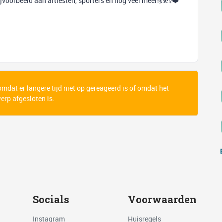
oorbeeld aan artiesten, sporters en nog veel meer!💃⛹️‍♀️❤️
 omdat er langere tijd niet op gereageerd is of omdat het
rp afgesloten is.
Socials
Voorwaarden
Instagram
Huisregels