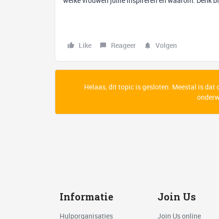
welke vrouwen jullie inspireren en waarom. Denk bijv
Like
Reageer
Volgen
Helaas, dit topic is gesloten. Meestal is dat
onderwe
Informatie
Join Us
Hulporganisaties
Join Us online