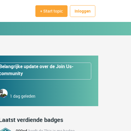
+ Start topic
Inloggen
Belangrijke update over de Join Us-
community
1 dag geleden
Laatst verdiende badges
000xd
heeft de This is me badge