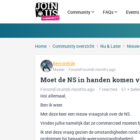
Community
FAQs
Events
Home
Community overzicht
Nu & Later
Nieuws
Bevrorende
Master
Forum|Forum|6 months ago
Moet de NS in handen komen v
Forum|Forum|6 months ago
7 reacties
51 × bek
Hoi allemaal,
Ben ik weer.
Met deze keer een nieuw vraagstuk over de NS.
Vinden jullie namelijk dat ze commercieel moeten b
Ik stel deze vraag gezien de omstandigheden rond o
problemen bij bepaalde weersomstandigheden).