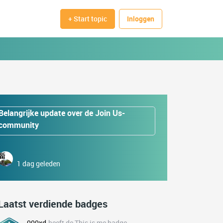
+ Start topic
Inloggen
Belangrijke update over de Join Us-
community
1 dag geleden
Laatst verdiende badges
000xd
heeft de This is me badge