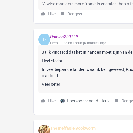
"A wise man gets more from his enemies than a foo
Like
Reageer
Damian200199
D
Hero
Forum|Forum|6 months ago
Ja ik vindt idd dat het in handen moet zijn van de
Heel slecht.
In veel bepaalde landen waar ik ben geweest, Rus
overheid.
Veel beter!
Like
1 persoon vindt dit leuk
Reage
The Ineffable Bookworm