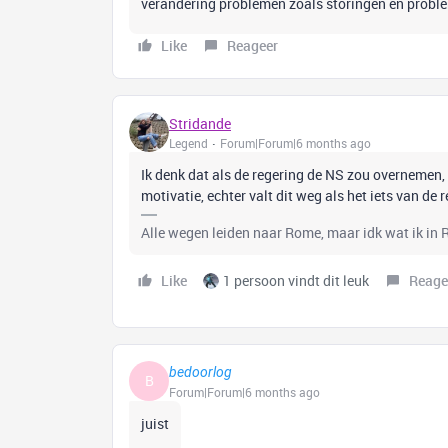
verandering problemen zoals storingen en prob
Like
Reageer
Stridande
Legend
Forum|Forum|6 months ago
Ik denk dat als de regering de NS zou overnemen,
motivatie, echter valt dit weg als het iets van de 
Alle wegen leiden naar Rome, maar idk wat ik in
Like
1 persoon vindt dit leuk
Reage
bedoorlog
B
Forum|Forum|6 months ago
juist