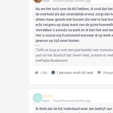
Myth
Forum|Forum|6 months ago
Nu we het toch over de NS hebben, ik vind dat h
de overheid als dat uiteindelijk ervoor zorgt dat 
alleen maar gezeik met bussen die veel te laat ko
echt nergens op slaat want van de grote hoeveelhe
vertrekken 's avonds na werk en ik ben hier wel ee
Het is vooral erg frustrerend wanneer ik op werk 
gewoon op tijd moet komen.
"Zelfs al loop je over een pad bedekt met rozend
pad uit het doolhof dat 'leven' heet, je komt er ve
Ineffable Bookworm
Like
1 persoon vindt dit leuk
Reage
Ishwar
I
Myth
Forum|Forum|6 months ago
Ik denk dat de NS inderdaad weer een bedrijf van