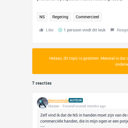
NS
Regering
Commercieel
Like
1 persoon vindt dit leuk
Reage
I
Helaas, dit topic is gesloten. Meestal is dat
onderwe
7 reacties
Bevrorende
AUTEUR
Master
Forum|Forum|6 months ago
Zelf vind ik dat de NS in handen moet zijn van d
commerciële handen, die in mijn ogen er een pot