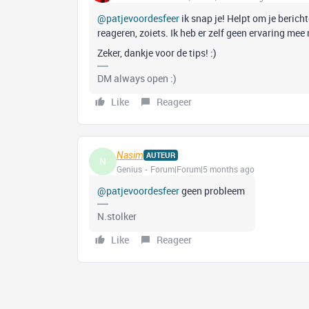
@patjevoordesfeer
ik snap je! Helpt om je bericht
reageren, zoiets. Ik heb er zelf geen ervaring mee
Zeker, dankje voor de tips! :)
DM always open :)
Like
Reageer
Nasim
AUTEUR
N
Genius
Forum|Forum|5 months ago
@patjevoordesfeer
geen probleem
N.stolker
Like
Reageer