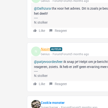
Genius
Forum|Forum|5 months ago
@Dalhzura
thx voor het advies. Dit is zoals je be
het deelt!
N.stolker
Like
Reageer
Nasim
AUTEUR
N
Genius
Forum|Forum|5 months ago
@patjevoordesfeer
ik snap je! Helpt om je bericht
reageren, zoiets. Ik heb er zelf geen ervaring mee
N.stolker
Like
Reageer
Cookie monster
Supercharger
Forum|Forum|5 months ago