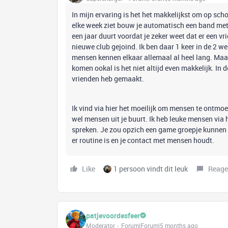
In mijn ervaring is het het makkelijkst om op sch
elke week ziet bouw je automatisch een band met 
een jaar duurt voordat je zeker weet dat er een vr
nieuwe club gejoind. Ik ben daar 1 keer in de 2 w
mensen kennen elkaar allemaal al heel lang. Maar
komen ookal is het niet altijd even makkelijk. In 
vrienden heb gemaakt.
Ik vind via hier het moeilijk om mensen te ontmoe
wel mensen uit je buurt. Ik heb leuke mensen via 
spreken. Je zou opzich een game groepje kunne
er routine is en je contact met mensen houdt.
Like
1 persoon vindt dit leuk
Reage
patjevoordesfeer
Moderator
Forum|Forum|5 months ago