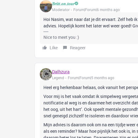
𝑩𝒓𝒊𝒕𝒕.𝒐𝒏.𝒕𝒐𝒖𝒓
Moderator
Forum|Forum|6 months ago
Hoi Nasim, wat naar dat je dit ervaart. Zelf heb i
advies. Hopelijk komt het later wel weer goed! Gr
Nice to meet you :)
Like
Reageer
Dalhzura
Legend
Forum|Forum|5 months ago
Heel erg herkenbaar helaas, ook vanuit het persp
Voor mij is het vaak omdat ik simpelweg vergeetach
notificatie al weg is en daarmee het overzicht da
het oog, uit het hart’. Ook speelt mentale gezondh
snel geneigd zichzelf te isoleren en daardoor vr
Mijn advies is daarom ook om na een tijdje weer e
als een reminder? Maar hoe pijnlijk het ook is, i
daarom beter los te laten. Daarentegen zijn er oo