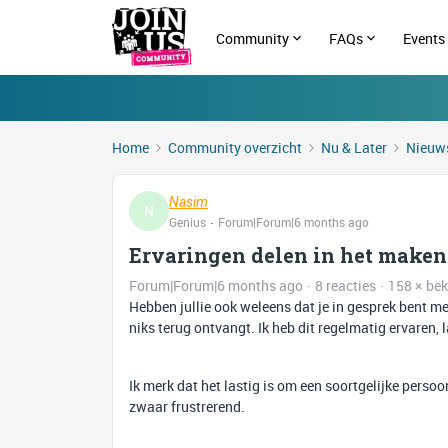
Community
FAQs
Events
Home
Community overzicht
Nu & Later
Nieuws
Nasim
N
Genius
Forum|Forum|6 months ago
Ervaringen delen in het make
Forum|Forum|6 months ago
8 reacties
158 × be
Hebben jullie ook weleens dat je in gesprek bent m
niks terug ontvangt. Ik heb dit regelmatig ervaren,
Ik merk dat het lastig is om een soortgelijke persoo
zwaar frustrerend.