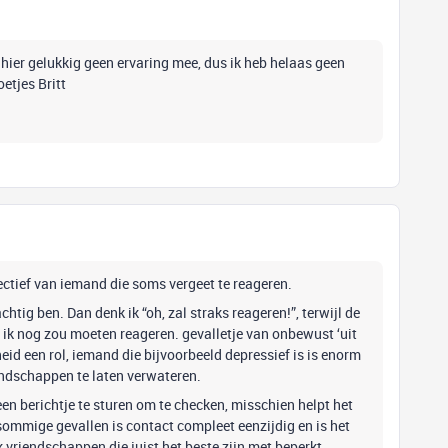
k hier gelukkig geen ervaring mee, dus ik heb helaas geen
oetjes Britt
ectief van iemand die soms vergeet te reageren.
tig ben. Dan denk ik “oh, zal straks reageren!”, terwijl de
t ik nog zou moeten reageren. gevalletje van onbewust ‘uit
eid een rol, iemand die bijvoorbeeld depressief is is enorm
iendschappen te laten verwateren.
en berichtje te sturen om te checken, misschien helpt het
n sommige gevallen is contact compleet eenzijdig en is het
k vriendschappen die juist het beste zijn met beperkt