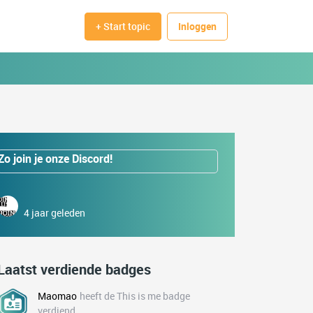
+ Start topic
Inloggen
Zo join je onze Discord!
4 jaar geleden
Laatst verdiende badges
Maomao
heeft de This is me badge
verdiend