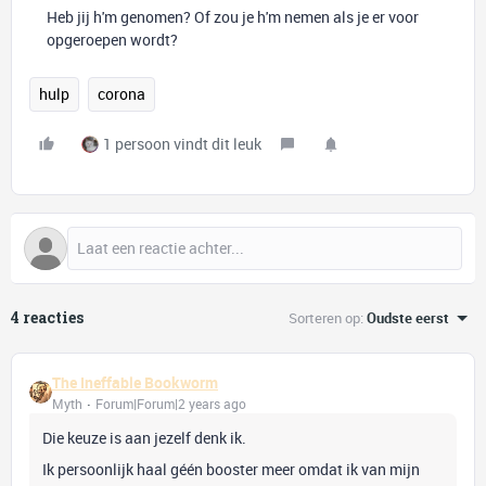
Heb jij h'm genomen? Of zou je h'm nemen als je er voor
opgeroepen wordt?
hulp
corona
1 persoon vindt dit leuk
4 reacties
Sorteren op
:
Oudste eerst
The Ineffable Bookworm
Myth
Forum|Forum|2 years ago
Die keuze is aan jezelf denk ik.
Ik persoonlijk haal géén booster meer omdat ik van mijn