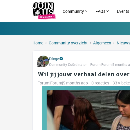
Community
FAQs
Events
Home
Community overzicht
Algemeen
Nieuw
Diego
Community Coördinator
Forum|Forum|5 months 
Wil jij jouw verhaal delen ove
Forum|Forum|5 months ago
0 reacties
33 × bek