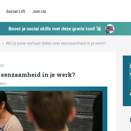
Social Lift
Join Us
Boost je social skills met deze gratis tool! 🚀
s
Wil jij jouw verhaal delen over eenzaamheid in je werk?
ago
r eenzaamheid in je werk?
eken