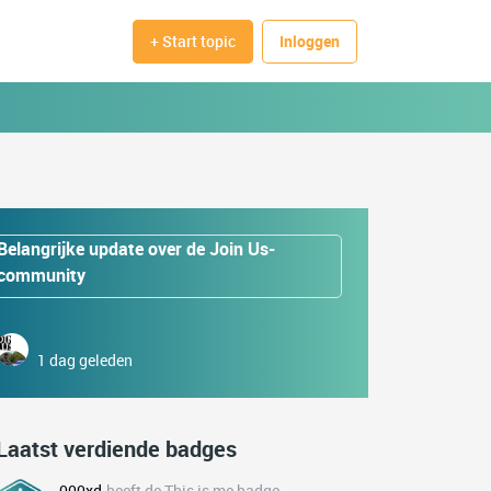
+ Start topic
Inloggen
Belangrijke update over de Join Us-
community
1 dag geleden
Laatst verdiende badges
000xd
heeft de This is me badge