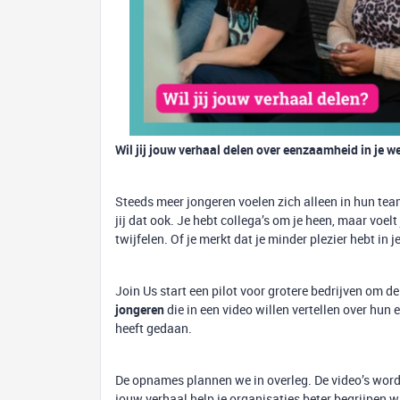
Wil jij jouw verhaal delen over eenzaamheid in je w
Steeds meer jongeren voelen zich alleen in hun te
jij dat ook. Je hebt collega’s om je heen, maar voel
twijfelen. Of je merkt dat je minder plezier hebt in j
Join Us start een pilot voor grotere bedrijven om 
jongeren
die in een video willen vertellen over hun
heeft gedaan.
De opnames plannen we in overleg. De video’s worde
jouw verhaal help je organisaties beter begrijpen