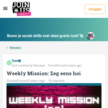
Inloggen
Boost je social skills met deze gratis tool! 🚀
Nieuws
Tom
T
Oud-Community Manager
Forum|Forum|3 years ago
Weekly Mission: Zeg eens hoi
Forum|Forum|3 years ago
16 reacties