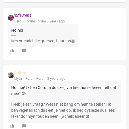
mrlaurens
Hero
Forum|Forum|3 years ago
Hoihoi
Met vriendelijke groeten, Laurens🤗
Quinty
Myth
Forum|Forum|3 years ago
Hoi hoi! Ik heb Corona dus zeg via hier hoi iedereen telt dat
mee? 😎
ℹ️ Heb je een vraag? Wees niet bang om hem te stellen. Ik
ben vegetarisch dus eet je niet op. Ik hed dyslexie dus leez
leker dor myn fouden heen! (#chefbadeend)