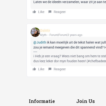
Laten we de ideeën verzamelen, waar zit je aan t
Like
Reageer
Quinty
Myth
Forum|Forum|3 years ago
@Judith
ik kan moeilijk uit de tekst halen wat jul
zou je iemand meegeven die dit spannend vind? 
ℹ️ Heb je een vraag? Wees niet bang om hem te stell
dus leez leker dor myn fouden heen! (#chefbadee
Like
Reageer
Informatie
Join Us