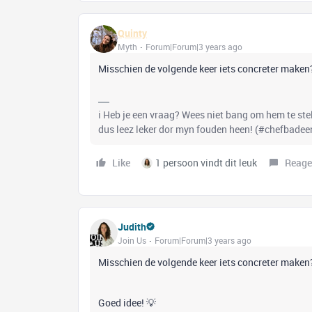
Quinty
Myth
Forum|Forum|3 years ago
Misschien de volgende keer iets concreter make
ℹ️ Heb je een vraag? Wees niet bang om hem te stell
dus leez leker dor myn fouden heen! (#chefbadee
Like
1 persoon vindt dit leuk
Reage
Judith
Join Us
Forum|Forum|3 years ago
Misschien de volgende keer iets concreter make
Goed idee! 💡