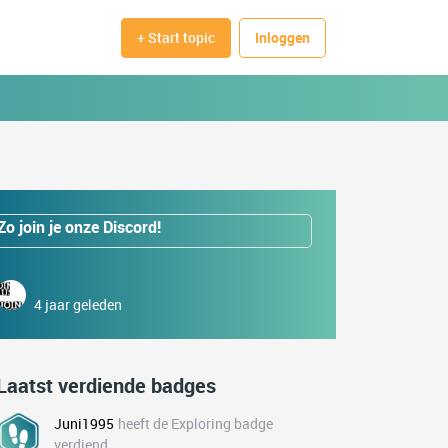
+ Start topic
Inloggen
Zo join je onze Discord!
4 jaar geleden
Laatst verdiende badges
Juni1995
heeft de Exploring badge
verdiend