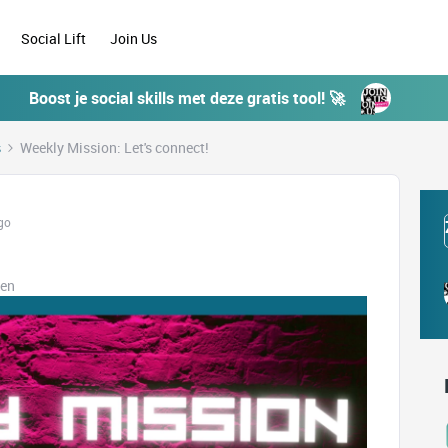
Social Lift
Join Us
Boost je social skills met deze gratis tool! 🚀
s
Weekly Mission: Let's connect!
go
ken