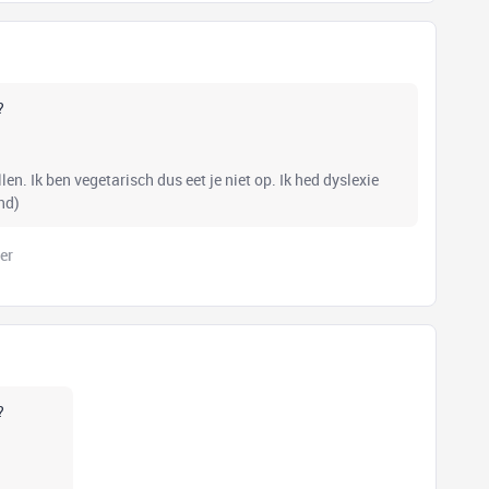
n?
en. Ik ben vegetarisch dus eet je niet op. Ik hed dyslexie
nd)
er
n?