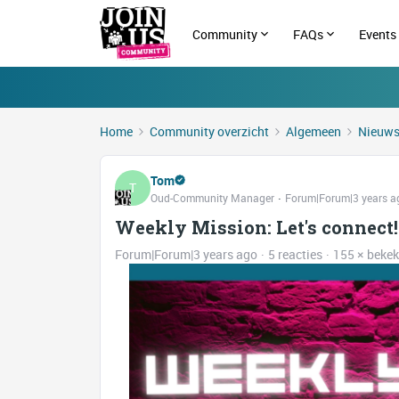
Community
FAQs
Events
Home
Community overzicht
Algemeen
Nieuw
Tom
T
Oud-Community Manager
Forum|Forum|3 years a
Weekly Mission: Let's connect!
Forum|Forum|3 years ago
5 reacties
155 × beke