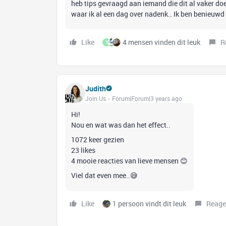
heb tips gevraagd aan iemand die dit al vaker doe
waar ik al een dag over nadenk.. Ik ben benieuwd 
Like
4 mensen vinden dit leuk
R
T
Judith
Join Us
Forum|Forum|3 years ago
Hi!
Nou en wat was dan het effect..
1072 keer gezien
23 likes
4 mooie reacties van lieve mensen 😊
Viel dat even mee..😅
Like
1 persoon vindt dit leuk
Reage