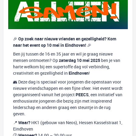
🎉
Op zoek naar nieuwe vrienden en gezelligheid? Kom
naar het event op 10 mei in Eindhoven!
🎉
Ben jij tussen de 16 en 35 jaar en wil je graag nieuwe
mensen ontmoeten? Op
zaterdag 10 mei 2025
ben je van
harte welkom bij een supertoffe dag vol verbinding,
creativiteit en gezelligheid in
Eindhoven
!
👥 Deze dag is speciaal voor jongeren die openstaan voor
nieuwe vriendschappen en een fijne sfeer. Het event wordt
georganiseerd vanuit het project
PEECS
, een initiatief van
enthousiaste jongeren die bezig zijn met inspirerend
leiderschap en anderen graag een steuntje in de rug
geven.
📍
Waar?
HK1 (gebouw van Neos), Hessen Kasselstraat 1,
Eindhoven
🕑
Wanneer?
14.00 – 20.00 uur