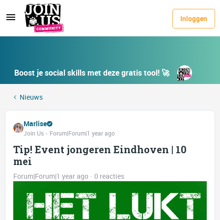
Inloggen
Boost je social skills met deze gratis tool! 🚀
Nieuws
Marlise
Join Us
Forum|Forum|1 year ago
Tip! Event jongeren Eindhoven | 10
mei
Forum|Forum|1 year ago
0 reacties