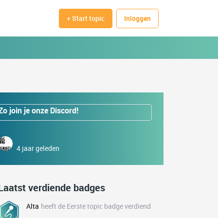
+ Start topic
Inloggen
Zo join je onze Discord!
4 jaar geleden
Laatst verdiende badges
Alta
heeft de Eerste topic badge verdiend