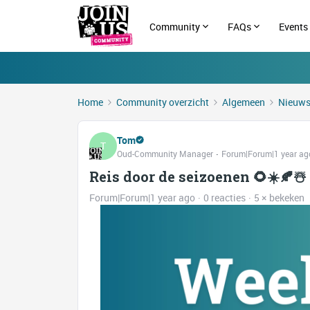
Community
FAQs
Events
Home
Community overzicht
Algemeen
Nieuw
Tom
T
Oud-Community Manager
Forum|Forum|1 year ag
Reis door de seizoenen 🌻☀️🍂☃
Forum|Forum|1 year ago
0 reacties
5 × bekeken