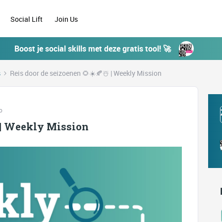
Social Lift
Join Us
Boost je social skills met deze gratis tool! 🚀
s
Reis door de seizoenen 🌻☀️🍂☃️ | Weekly Mission
o
️ | Weekly Mission