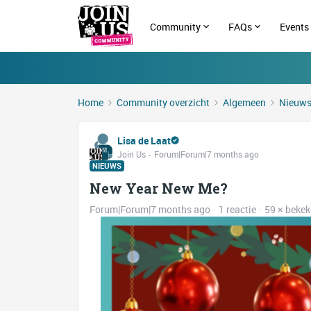
Community
FAQs
Events
Home
Community overzicht
Algemeen
Nieuw
Lisa de Laat
Join Us
Forum|Forum|7 months ago
NIEUWS
New Year New Me?
Forum|Forum|7 months ago
1 reactie
59 × beke