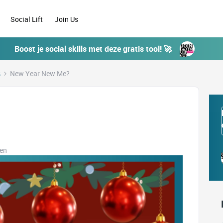
Social Lift
Join Us
Boost je social skills met deze gratis tool! 🚀
s
New Year New Me?
ken