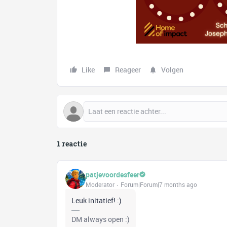
Like
Reageer
Volgen
1 reactie
patjevoordesfeer
Moderator
Forum|Forum|7 months ago
Leuk initatief! :)
DM always open :)