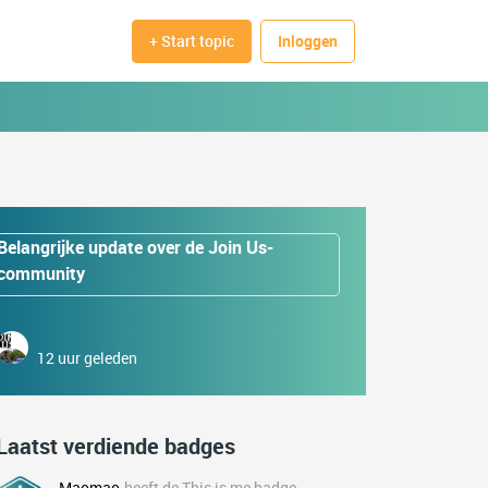
+ Start topic
Inloggen
Belangrijke update over de Join Us-
community
12 uur geleden
Laatst verdiende badges
Maomao
heeft de This is me badge