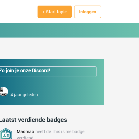
+ Start topic
Inloggen
Zo join je onze Discord!
4 jaar geleden
Laatst verdiende badges
Maomao
heeft de This is me badge
verdiend