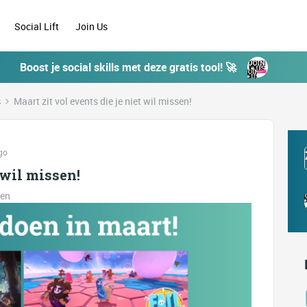
Social Lift
Join Us
Boost je social skills met deze gratis tool! 🚀
s
Maart zit vol events die je niet wil missen!
go
 wil missen!
ken