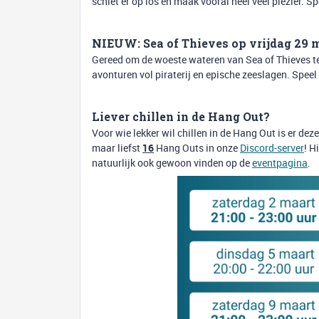
schiet er op los en maak vooral heel veel plezier. S
NIEUW: Sea of Thieves op vrijdag 29 
Gereed om de woeste wateren van Sea of Thieves t
avonturen vol piraterij en epische zeeslagen. Spee
Liever chillen in de Hang Out?
Voor wie lekker wil chillen in de Hang Out is er 
maar liefst
16
Hang Outs in onze
Discord-server
! H
natuurlijk ook gewoon vinden op de
eventpagina
.