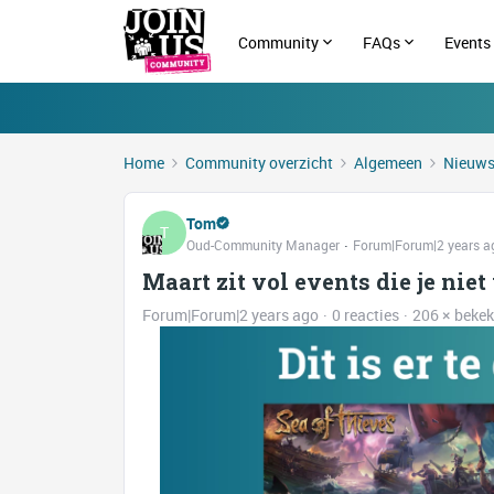
Community
FAQs
Events
Home
Community overzicht
Algemeen
Nieuw
Tom
T
Oud-Community Manager
Forum|Forum|2 years a
Maart zit vol events die je niet
Forum|Forum|2 years ago
0 reacties
206 × beke