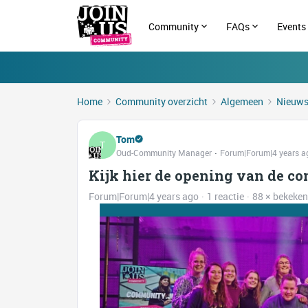
Community
FAQs
Events
Home
Community overzicht
Algemeen
Nieuw
Tom
T
Oud-Community Manager
Forum|Forum|4 years a
Kijk hier de opening van de c
Forum|Forum|4 years ago
1 reactie
88 × bekeken