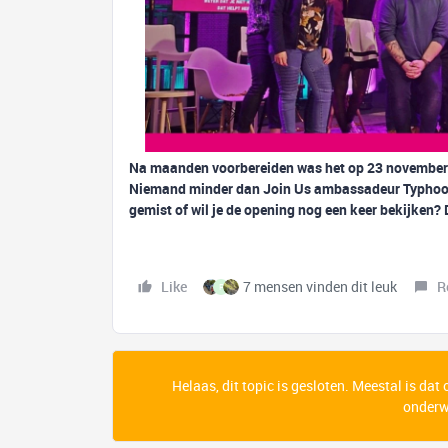
Na maanden voorbereiden was het op 23 november e
Niemand minder dan Join Us ambassadeur Typhoon o
gemist of wil je de opening nog een keer bekijken? D
Like
7 mensen vinden dit leuk
R
P
Helaas, dit topic is gesloten. Meestal is dat
onderwe