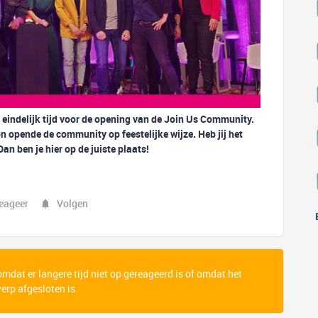
indelijk tijd voor de opening van de Join Us Community.
pende de community op feestelijke wijze. Heb jij het
an ben je hier op de juiste plaats!
eageer
Volgen
 omdat er langere tijd niet op gereageerd is of omdat het
rp afgesloten is.