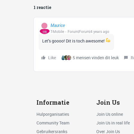
1 reactie
Maurice
T-Mobile
Forum|Forum|4 years ago
Let’s goooo! Dit is toch awesome!
Like
5 mensen vinden dit leuk
R
Informatie
Join Us
Hulporganisaties
Join Us online
Community Team
Join Us in real life
Gebruikersranks
Over Join Us