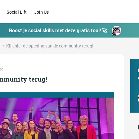
Social Lift
Join Us
Boost je social skills met deze gratis tool! 🚀
s
Kijk hier de opening van de community terug!
go
ommunity terug!