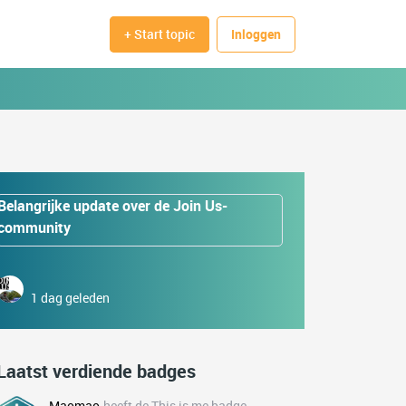
+ Start topic
Inloggen
Belangrijke update over de Join Us-
community
1 dag geleden
Laatst verdiende badges
Maomao
heeft de This is me badge