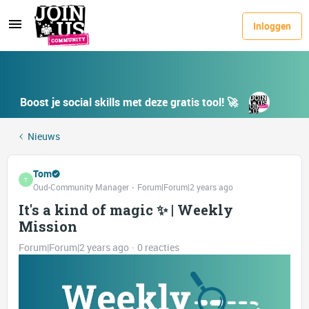
Inloggen
Boost je social skills met deze gratis tool! 🚀
Nieuws
Tom
T
Oud-Community Manager
Forum|Forum|2 years ago
It's a kind of magic ✨ | Weekly
Mission
Forum|Forum|2 years ago
0 reacties