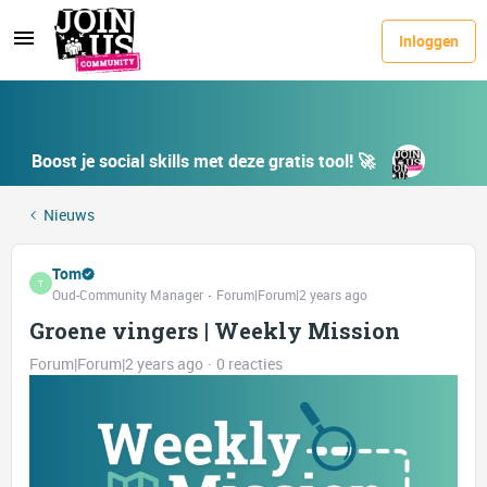
Inloggen
Boost je social skills met deze gratis tool! 🚀
Nieuws
Tom
T
Oud-Community Manager
Forum|Forum|2 years ago
Groene vingers | Weekly Mission
Forum|Forum|2 years ago
0 reacties