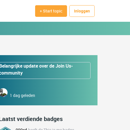
+ Start topic
Inloggen
Belangrijke update over de Join Us-
community
1 dag geleden
Laatst verdiende badges
000xd
heeft de This is me badge