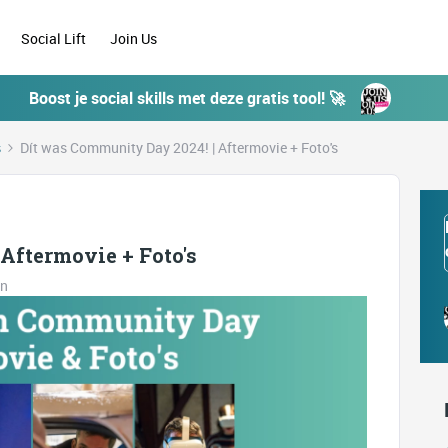
Social Lift
Join Us
Boost je social skills met deze gratis tool! 🚀
s
Dít was Community Day 2024! | Aftermovie + Foto's
Aftermovie + Foto's
en