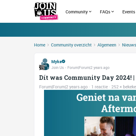
Community
FAQs
Events
Home
Community overzicht
Algemeen
Nieuw
Myke
Join Us
Forum|Forum|2 years ago
Dít was Community Day 2024! | 
Forum|Forum|2 years ago
1 reactie
252 × bekek