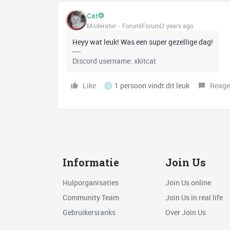
Cat
Moderator
Forum|Forum|2 years ago
Heyy wat leuk! Was een super gezellige dag!
Discord username: xkitcat
Like
1 persoon vindt dit leuk
Reage
I
Informatie
Join Us
Hulporganisaties
Join Us online
Community Team
Join Us in real life
Gebruikersranks
Over Join Us