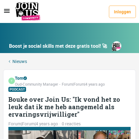
Inloggen
Boost je social skills met deze gratis tool! 🚀
Nieuws
Tom
T
Oud-Community Manager
Forum|Forum|4 years ago
PODCAST
Bouke over Join Us: "Ik vond het zo
leuk dat ik me heb aangemeld als
ervaringsvrijwilliger"
Forum|Forum|4 years ago
0 reacties