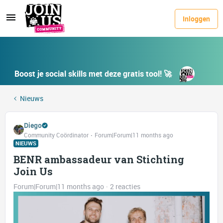
Inloggen
Boost je social skills met deze gratis tool! 🚀
Nieuws
Diego
Community Coördinator
Forum|Forum|11 months ago
NIEUWS
BENR ambassadeur van Stichting
Join Us
Forum|Forum|11 months ago
2 reacties