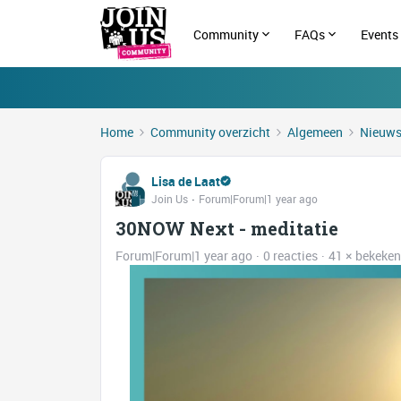
Community
FAQs
Events
Home
Community overzicht
Algemeen
Nieuw
Lisa de Laat
Join Us
Forum|Forum|1 year ago
30NOW Next - meditatie
Forum|Forum|1 year ago
0 reacties
41 × bekeken