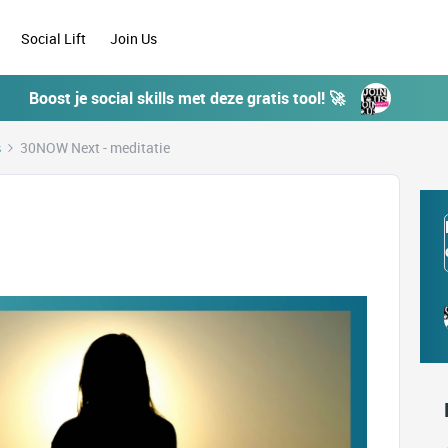
Social Lift
Join Us
Boost je social skills met deze gratis tool! 🚀
s
30NOW Next - meditatie