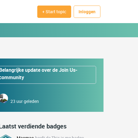
+ Start topic
Inloggen
Belangrijke update over de Join Us-
community
23 uur geleden
Laatst verdiende badges
Maomao
heeft de This is me badge