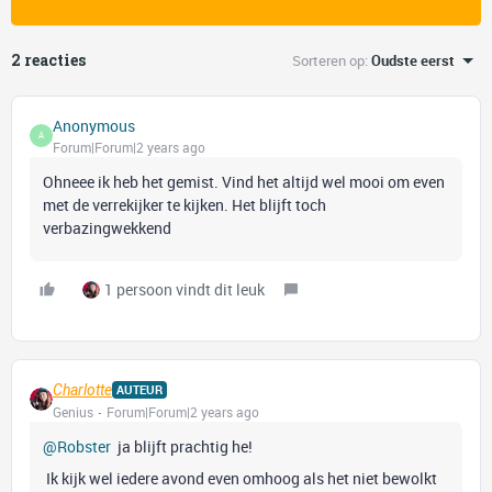
2 reacties
Sorteren op
:
Oudste eerst
Anonymous
A
Forum|Forum|2 years ago
Ohneee ik heb het gemist. Vind het altijd wel mooi om even
met de verrekijker te kijken. Het blijft toch
verbazingwekkend
1 persoon vindt dit leuk
Charlotte
AUTEUR
Genius
Forum|Forum|2 years ago
@Robster
ja blijft prachtig he!
Ik kijk wel iedere avond even omhoog als het niet bewolkt