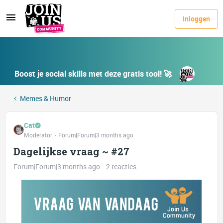
Inloggen
Boost je social skills met deze gratis tool! 🚀
Memes & Humor
Cat
Moderator
Forum|Forum|3 months ago
Dagelijkse vraag ~ #27
Forum|Forum|3 months ago
2 reacties