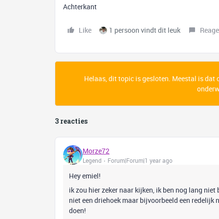
Achterkant
Like
1 persoon vindt dit leuk
Reage
Helaas, dit topic is gesloten. Meestal is dat
onderwe
3 reacties
Morze72
Legend
Forum|Forum|1 year ago
Hey emiel!
ik zou hier zeker naar kijken, ik ben nog lang nie
niet een driehoek maar bijvoorbeeld een redelijk 
doen!