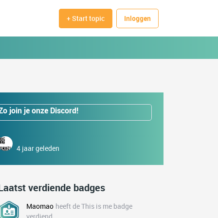
+ Start topic
Inloggen
Zo join je onze Discord!
4 jaar geleden
Laatst verdiende badges
Maomao
heeft de This is me badge
verdiend