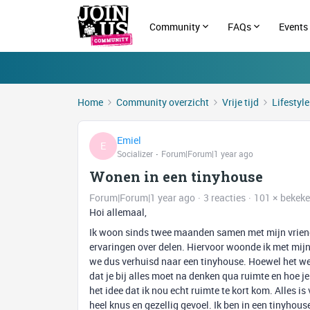
Community
FAQs
Events
Home
Community overzicht
Vrije tijd
Lifestyl
Emiel
E
Socializer
Forum|Forum|1 year ago
Wonen in een tinyhouse
Forum|Forum|1 year ago
3 reacties
101 × bekek
Hoi allemaal,
Ik woon sinds twee maanden samen met mijn vriendi
ervaringen over delen. Hiervoor woonde ik met mijn
we dus verhuisd naar een tinyhouse. Hoewel het wel k
dat je bij alles moet na denken qua ruimte en hoe je
het idee dat ik nou echt ruimte te kort kom. Alles i
heel knus en gezellig gevoel. Ik ben in een tinyho