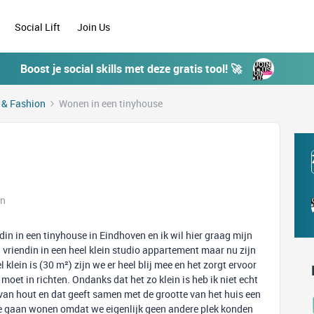
Social Lift
Join Us
Boost je social skills met deze gratis tool! 🚀
e & Fashion
Wonen in een tinyhouse
en
n in een tinyhouse in Eindhoven en ik wil hier graag mijn
 vriendin in een heel klein studio appartement maar nu zijn
lein is (30 m²) zijn we er heel blij mee en het zorgt ervoor
 moet in richten. Ondanks dat het zo klein is heb ik niet echt
s van hout en dat geeft samen met de grootte van het huis een
use gaan wonen omdat we eigenlijk geen andere plek konden