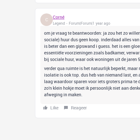
Corné
C
Legend
Forum|Forum|1 year ago
om je vraag te beantwoorden: ja zou het zo willen,
sociale) huur dus geen koop. inderdaad alles van
is beter dan een gipswand i guess. het is een gl
essentiële voorzieningen zoals badkamer, verwarm
bij sociale huur, waar ook woningen uit de jaren 
verder qua ruimte is het natuurlijk beperkt, maar 
isolatie is ook top. dus heb van niemand last, en 
laag waardoor sparen voor iets groters prima te d
zo'n klein hokje moet ik persoonlijk niet aan de
afweging in maken.
Like
Reageer