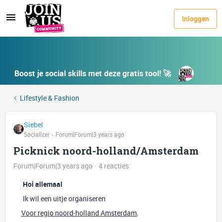
Inloggen
Boost je social skills met deze gratis tool! 🚀
Lifestyle & Fashion
Siebel
Socializer
Forum|Forum|3 years ago
Picknick noord-holland/Amsterdam
Forum|Forum|3 years ago
4 reacties
Hoi allemaal
Ik wil een uitje organiseren
Voor regio noord-holland Amsterdam
.