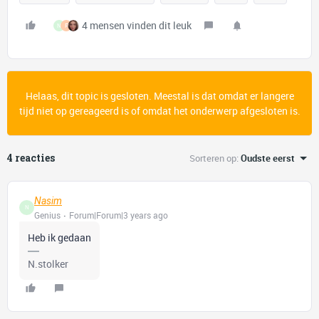
4 mensen vinden dit leuk
N
F
Helaas, dit topic is gesloten. Meestal is dat omdat er langere
tijd niet op gereageerd is of omdat het onderwerp afgesloten is.
4 reacties
Sorteren op
:
Oudste eerst
Nasim
N
Genius
Forum|Forum|3 years ago
Heb ik gedaan
N.stolker