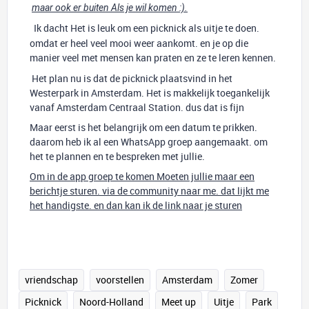
maar ook er buiten Als je wil komen :).
Ik dacht Het is leuk om een picknick als uitje te doen.
omdat er heel veel mooi weer aankomt. en je op die
manier veel met mensen kan praten en ze te leren kennen.
Het plan nu is dat de picknick plaatsvind in het
Westerpark in Amsterdam. Het is makkelijk toegankelijk
vanaf Amsterdam Centraal Station. dus dat is fijn
Maar eerst is het belangrijk om een datum te prikken.
daarom heb ik al een WhatsApp groep aangemaakt. om
het te plannen en te bespreken met jullie.
Om in de app groep te komen Moeten jullie maar een
berichtje sturen. via de community naar me. dat lijkt me
het handigste. en dan kan ik de link naar je sturen
vriendschap
voorstellen
Amsterdam
Zomer
Picknick
Noord-Holland
Meet up
Uitje
Park