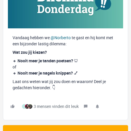
Vandaag hebben we
@Norberto
te gast en hij komt met
een bijzonder lastig dilemma:
Wat zou jij kiezen?
🔸
Nooit meer je tanden poetsen?
🦷
of
🔸
Nooit meer je nagels knippen?
💅
Laat ons weten wat jij zou doen en waarom! Deel je
gedachten hieronder. 👇
3 mensen vinden dit leuk
I