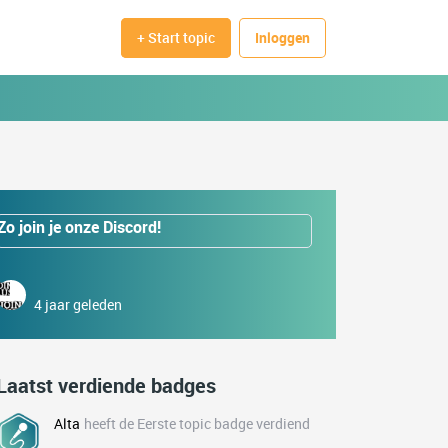
+ Start topic
Inloggen
Zo join je onze Discord!
4 jaar geleden
Laatst verdiende badges
Alta
heeft de Eerste topic badge verdiend