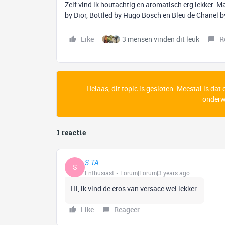
Zelf vind ik houtachtig en aromatisch erg lekker. M
by Dior, Bottled by Hugo Bosch en Bleu de Chanel b
Like
3 mensen vinden dit leuk
R
Helaas, dit topic is gesloten. Meestal is dat
onderwe
1 reactie
S.TA
S
Enthusiast
Forum|Forum|3 years ago
Hi, ik vind de eros van versace wel lekker.
Like
Reageer