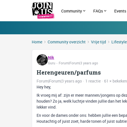
Community
FAQs
Events
Home
Community overzicht
Vrije tijd
Lifestyl
Nik
Guru
Forum|Forum|3 years ago
Herengeuren/parfums
Forum|Forum|3 years ago
1 reactie
61 × bekeken
Hey hey,
Ik vroeg mij af: zijn er meer mannen/jongens op de
houden? Zo ja, welk luchtje vinden jullie dan het le
lekker vind.
En voor de dames onder ons: hebben jullie een be
Houtachtig of juist zoet, harde tonen of juist subti