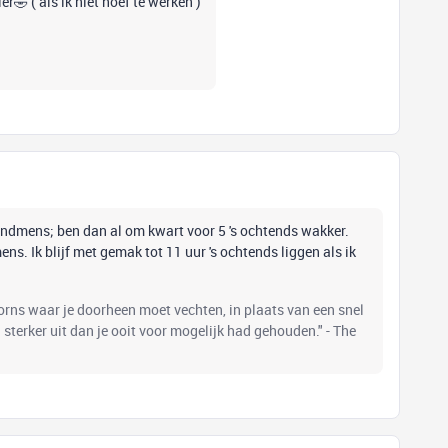
🤣 ( als ik niet hoef te werken )
tendmens; ben dan al om kwart voor 5 's ochtends wakker.
s. Ik blijf met gemak tot 11 uur 's ochtends liggen als ik
oorns waar je doorheen moet vechten, in plaats van een snel
el sterker uit dan je ooit voor mogelijk had gehouden." - The