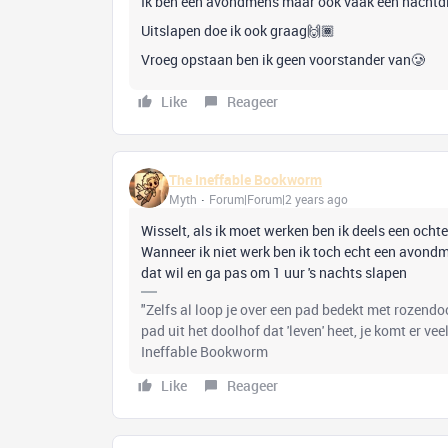
Ik ben een avondmens maar ook vaak een nachtdier
Uitslapen doe ik ook graag🙌🏾
Vroeg opstaan ben ik geen voorstander van🥲
Like
Reageer
The Ineffable Bookworm
Myth
Forum|Forum|2 years ago
Wisselt, als ik moet werken ben ik deels een och
Wanneer ik niet werk ben ik toch echt een avondmen
dat wil en ga pas om 1 uur 's nachts slapen
"Zelfs al loop je over een pad bedekt met rozend
pad uit het doolhof dat 'leven' heet, je komt er ve
Ineffable Bookworm
Like
Reageer