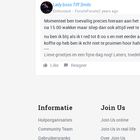
Lady boss Tiff Smits
Enthusiast
Forum|Forum|2 years ago
Momenteel ben toevallig precies hieraan aan het w
na 15:00 wakker maar sliep dan ook altijd veel te
nu ben ik blij als ik t red tot 8:oo s en niet eerd
koffie op heb ben ik echt niet te pruimen hoor 
Lieve groetjes en een fijne dag nog! Laters, toedel
Like
Reageer
Informatie
Join Us
Hulporganisaties
Join Us online
Community Team
Join Us in real life
Gebruikersranks
Over Join Us