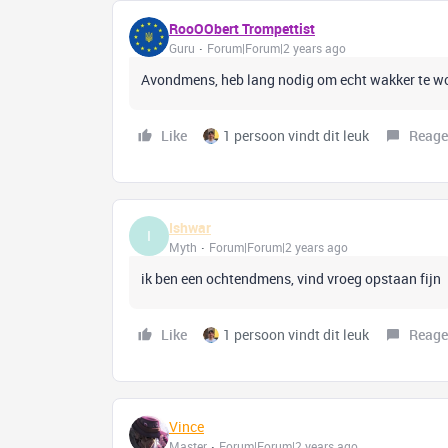
RooOObert Trompettist
Guru
Forum|Forum|2 years ago
Avondmens, heb lang nodig om echt wakker te wo
Like
1 persoon vindt dit leuk
Reage
Ishwar
I
Myth
Forum|Forum|2 years ago
ik ben een ochtendmens, vind vroeg opstaan fijn
Like
1 persoon vindt dit leuk
Reage
Vince
Master
Forum|Forum|2 years ago