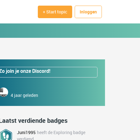
+ Start topic
Inloggen
Zo join je onze Discord!
4 jaar geleden
Laatst verdiende badges
Juni1995
heeft de Exploring badge
verdiend