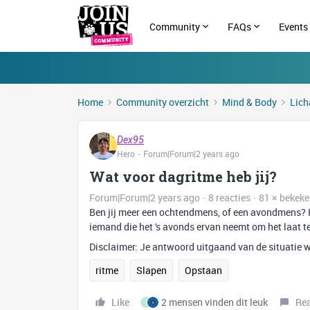
Community
FAQs
Events
Home
Community overzicht
Mind & Body
Lich
Dex95
Hero
Forum|Forum|2 years ago
Wat voor dagritme heb jij?
Forum|Forum|2 years ago
8 reacties
81 × bekek
Ben jij meer een ochtendmens, of een avondmens? H
iemand die het 's avonds ervan neemt om het laat te
Disclaimer: Je antwoord uitgaand van de situatie w
ritme
Slapen
Opstaan
Like
2 mensen vinden dit leuk
Re
I