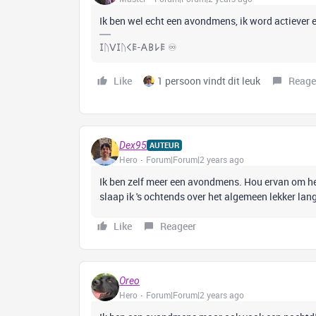
Ik ben wel echt een avondmens, ik word actiever 
𐌆ᚢꓦ𐌆ᚢ𐌂𐌄-𐌀𐌁𐌋𐌄 ♾️
Like
1 persoon vindt dit leuk
Reage
Dex95
AUTEUR
Hero
Forum|Forum|2 years ago
Ik ben zelf meer een avondmens. Hou ervan om he
slaap ik 's ochtends over het algemeen lekker lang
Like
Reageer
Oreo
Hero
Forum|Forum|2 years ago