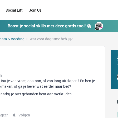
Social Lift
Join Us
Boost je social skills met deze gratis tool! 🚀
aam & Voeding
Wat voor dagritme heb jij?
en
ou je van vroeg opstaan, of van lang uitslapen? En ben je
 maken, of ga je liever wat eerder naar bed?
aarbij je niet gebonden bent aan werktijden
ageer
Volgen