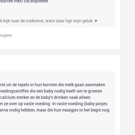
roducten met) cacaopoeder.
k kijk naar de toekomst, want daar ligt mijn geluk. ♥
eageer
mt uit de tepels in hun borsten die melk gaan aanmaken
voedingsstoffen die een baby nodig heeft om te groeien
calcium sterker en de baby’s drinken vaak alleen
n ze over op vaste voeding. In vaste voeding (baby potjes
aarna nodig hebben, maar die hun maagjes in het begin nog