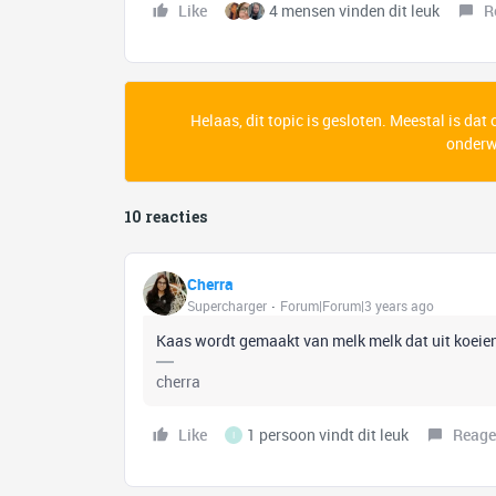
Like
4 mensen vinden dit leuk
R
Helaas, dit topic is gesloten. Meestal is dat
onderwe
10 reacties
Cherra
Supercharger
Forum|Forum|3 years ago
Kaas wordt gemaakt van melk melk dat uit koeie
cherra
Like
1 persoon vindt dit leuk
Reage
I