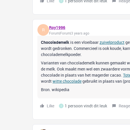
Like
1 persoon vindt dit leuk
Reage
I
Roy1996
R
Forum|Forum|3 years ago
Chocolademelk
is een vloeibaar
zuivelproduct
ge
wordt gedronken. Commercieel is ook koude, kant-
chocolademelkpoeder.
Varianten van chocolademelk kunnen gemaakt w
de melk. Ook maakt men wel een zwaardere vorm
chocolade in plaats van het magerder cacao.
Tot
wordt
witte chocolade
gebruikt in plaats van (p
Bron. wikipedia
Like
1 persoon vindt dit leuk
Reage
I