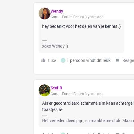
Wendy
Guru
Forum|Forum|3 years ago
hey bedankt voor het delen van je kennis :)
xoxo Wendy :)
Like
1 persoon vindt dit leuk
Reage
I
Stef.R
Guru
Forum|Forum|3 years ago
Als er gecontroleerd schimmels in kaas achtergela
toastjes 😁
Het verleden deed pijn, en maakte me stuk. Maar i