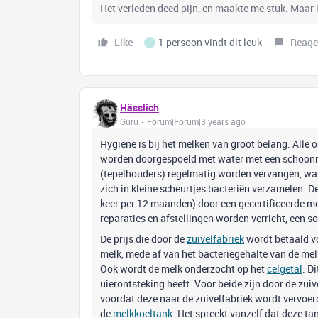
Het verleden deed pijn, en maakte me stuk. Maar i
Like
1 persoon vindt dit leuk
Reage
I
Hässlich
Guru
Forum|Forum|3 years ago
Hygiëne is bij het melken van groot belang. All
worden doorgespoeld met water met een schoonm
(tepelhouders) regelmatig worden vervangen, wa
zich in kleine scheurtjes bacteriën verzamelen.
keer per 12 maanden) door een gecertificeerde m
reparaties en afstellingen worden verricht, een so
De prijs die door de
zuivelfabriek
wordt betaald vo
melk, mede af van het bacteriegehalte van de mel
Ook wordt de melk onderzocht op het
celgetal
. D
uierontsteking heeft. Voor beide zijn door de zu
voordat deze naar de zuivelfabriek wordt vervoerd
de
melkkoeltank
. Het spreekt vanzelf dat deze t