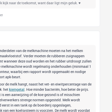
k kijk naar de toekomst, want daar ligt mijn geluk. ♥
er
e onderdelen van de melkmachine moeten na het melken
aakvloeistof. Verder moeten de rubberen zuignappen
nt wanneer deze oud worden en het rubber uitdroogt zullen
 De melkmachine wordt regelmatig onderhouden (minimaal 1
onteur, waarbij een rapport wordt opgemaakt en nodige
ort apk-beurt.
or de melk hangt, naast het vet- en eiwitpercentage van de
k: het
kiemgetal
. Hoe minder bacteriën, hoe beter de prijs.
it is een aanwijzing of de koe gezond is of misschien
ivelverwerkers strenge normen opgesteld. Melk wordt
 eerst in een tank op de boerderij opgeslagen,
ank van een koelsysteem is voorzien. De melk wordt voordat