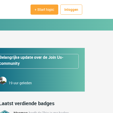
+ Start topic
Inloggen
Belangrijke update over de Join Us-
community
19 uur geleden
Laatst verdiende badges
Maomao
heeft de This is me badge