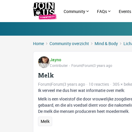
Community
FAQs
Events
Home
Community overzicht
Mind & Body
Lich
Jayno
Contributer
Forum|Forum|3 years ago
Melk
Forum|Forum|3 years ago
10 reacties
305 × bek
Ik verveel me dus hier wat informatie over melk:
Melk is een vloeistof die door vrouwelijke zoogdi
gebaard, en die als voedsel dient voor die nakomelin
De melk die mensen produceren heet moedermelk.
Melk