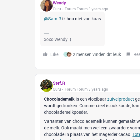
Wendy
Guru
Forum|Forum|3 years ago
@Sam.R
ik hou niet van kaas
xoxo Wendy :)
Like
2 mensen vinden dit leuk
Re
I
Stef.R
Guru
Forum|Forum|3 years ago
Chocolademelk
is een vloeibaar
zuivelproduct
ge
wordt gedronken. Commercieel is ook koude, kant-
chocolademelkpoeder.
Varianten van chocolademelk kunnen gemaakt w
de melk. Ook maakt men wel een zwaardere vorm
chocolade in plaats van het magerder cacao.
Tot