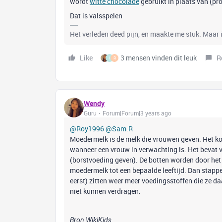
wordt
witte chocolade
gebruikt in plaats van (p
Dat is valsspelen
Het verleden deed pijn, en maakte me stuk. Maar i
Like
3 mensen vinden dit leuk
R
I
R
Wendy
Guru
Forum|Forum|3 years ago
@Roy1996
@Sam.R
Moedermelk is de melk die vrouwen geven. Het ko
wanneer een vrouw in verwachting is. Het bevat 
(borstvoeding geven). De botten worden door het 
moedermelk tot een bepaalde leeftijd. Dan stappe
eerst) zitten weer meer voedingsstoffen die ze d
niet kunnen verdragen.
Bron WikiKids