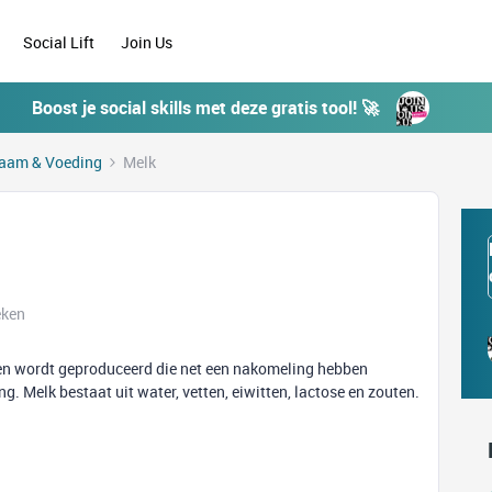
Social Lift
Join Us
Boost je social skills met deze gratis tool! 🚀
aam & Voeding
Melk
eken
eren wordt geproduceerd die net een nakomeling hebben
g. Melk bestaat uit water, vetten, eiwitten, lactose en zouten.