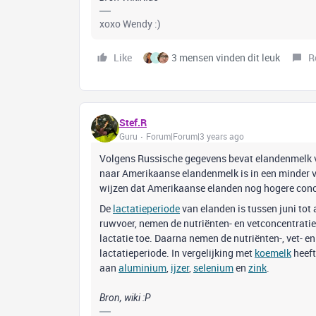
xoxo Wendy :)
Like
3 mensen vinden dit leuk
R
I
Stef.R
Guru
Forum|Forum|3 years ago
Volgens Russische gegevens bevat elandenmelk 
naar Amerikaanse elandenmelk is in een minder v
wijzen dat Amerikaanse elanden nog hogere conce
De
lactatieperiode
van elanden is tussen juni tot
ruwvoer, nemen de nutriënten- en vetconcentratie
lactatie toe. Daarna nemen de nutriënten-, vet- 
lactatieperiode. In vergelijking met
koemelk
heeft
aan
aluminium
,
ijzer
,
selenium
en
zink
.
Bron, wiki :P