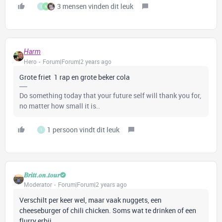
3 mensen vinden dit leuk
I
M
Harm
Hero
Forum|Forum|2 years ago
Grote friet 1 rap en grote beker cola
Do something today that your future self will thank you for,
no matter how small it is..
1 persoon vindt dit leuk
I
𝑩𝒓𝒊𝒕𝒕.𝒐𝒏.𝒕𝒐𝒖𝒓
Moderator
Forum|Forum|2 years ago
Verschilt per keer wel, maar vaak nuggets, een
cheeseburger of chili chicken. Soms wat te drinken of een
flurry erbij