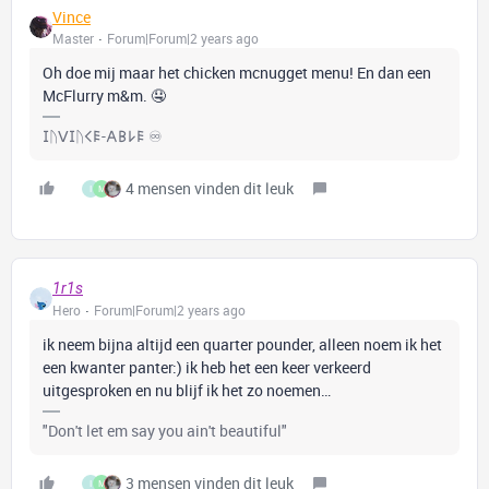
Vince
Master
Forum|Forum|2 years ago
Oh doe mij maar het chicken mcnugget menu! En dan een
McFlurry m&m. 🤤
𐌆ᚢꓦ𐌆ᚢ𐌂𐌄-𐌀𐌁𐌋𐌄 ♾️
4 mensen vinden dit leuk
I
M
1r1s
Hero
Forum|Forum|2 years ago
ik neem bijna altijd een quarter pounder, alleen noem ik het
een kwanter panter:) ik heb het een keer verkeerd
uitgesproken en nu blijf ik het zo noemen…
"Don't let em say you ain't beautiful"
3 mensen vinden dit leuk
I
M