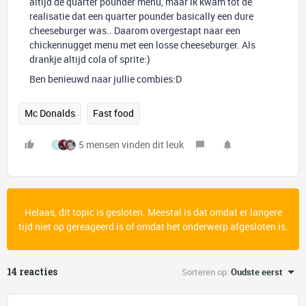
altijd de quarter pounder menu, maar ik kwam tot de
realisatie dat een quarter pounder basically een dure
cheeseburger was.. Daarom overgestapt naar een
chickennugget menu met een losse cheeseburger. Als
drankje altijd cola of sprite:)
Ben benieuwd naar jullie combies:D
Mc Donalds
Fast food
5 mensen vinden dit leuk
I
Helaas, dit topic is gesloten. Meestal is dat omdat er langere
tijd niet op gereageerd is of omdat het onderwerp afgesloten is.
14 reacties
Sorteren op
:
Oudste eerst