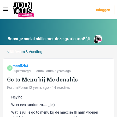
Inloggen
Boost je social skills met deze gratis tool! 🚀
Lichaam & Voeding
monii2k4
M
Supercharger
Forum|Forum|2 years ago
Go to Menu bij Mc donalds
Forum|Forum|2 years ago
14 reacties
Hey hoi!
Weer een random vraagje:)
Wat is jullie go to menu bij de maccie? Ik nam vroeger