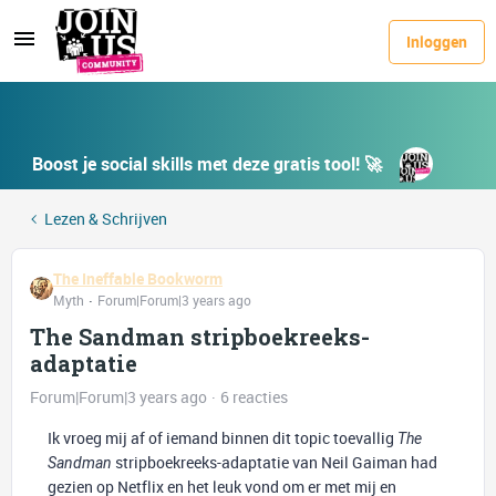
Inloggen
Boost je social skills met deze gratis tool! 🚀
Lezen & Schrijven
The Ineffable Bookworm
Myth
Forum|Forum|3 years ago
The Sandman stripboekreeks-
adaptatie
Forum|Forum|3 years ago
6 reacties
Ik vroeg mij af of iemand binnen dit topic toevallig
The
stripboekreeks-adaptatie van Neil Gaiman had
Sandman
gezien op Netflix en het leuk vond om er met mij en