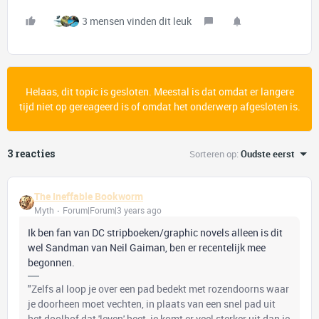
3 mensen vinden dit leuk
Helaas, dit topic is gesloten. Meestal is dat omdat er langere
tijd niet op gereageerd is of omdat het onderwerp afgesloten is.
3 reacties
Sorteren op
:
Oudste eerst
The Ineffable Bookworm
Myth
Forum|Forum|3 years ago
Ik ben fan van DC stripboeken/graphic novels alleen is dit
wel Sandman van Neil Gaiman, ben er recentelijk mee
begonnen.
"Zelfs al loop je over een pad bedekt met rozendoorns waar
je doorheen moet vechten, in plaats van een snel pad uit
het doolhof dat 'leven' heet, je komt er veel sterker uit dan je