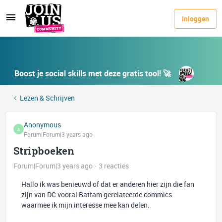
Inloggen
Boost je social skills met deze gratis tool! 🚀
Lezen & Schrijven
Anonymous
A
Forum|Forum|3 years ago
Stripboeken
Forum|Forum|3 years ago
3 reacties
Hallo ik was benieuwd of dat er anderen hier zijn die fan
zijn van DC vooral Batfam gerelateerde commics
waarmee ik mijn interesse mee kan delen.