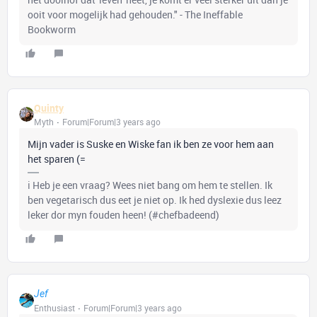
ooit voor mogelijk had gehouden." - The Ineffable
Bookworm
Quinty
Myth
Forum|Forum|3 years ago
Mijn vader is Suske en Wiske fan ik ben ze voor hem aan
het sparen (=
ℹ️ Heb je een vraag? Wees niet bang om hem te stellen. Ik
ben vegetarisch dus eet je niet op. Ik hed dyslexie dus leez
leker dor myn fouden heen! (#chefbadeend)
Jef
Enthusiast
Forum|Forum|3 years ago